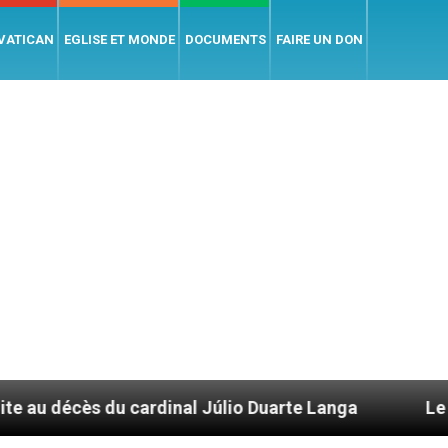
 VATICAN
EGLISE ET MONDE
DOCUMENTS
FAIRE UN DON
ardinal Júlio Duarte Langa
Le pape Léon XIV 