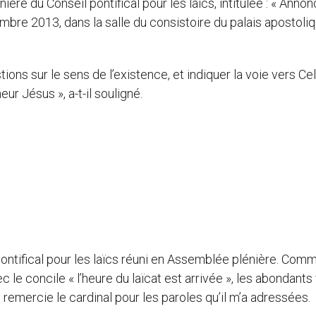
ère du Conseil pontifical pour les laïcs, intitulée : « Annon
embre 2013, dans la salle du consistoire du palais apostoli
stions sur le sens de l’existence, et indiquer la voie vers Cel
eur Jésus », a-t-il souligné.
pontifical pour les laïcs réuni en Assemblée plénière. Com
c le concile « l’heure du laïcat est arrivée », les abondants 
 remercie le cardinal pour les paroles qu’il m’a adressées.