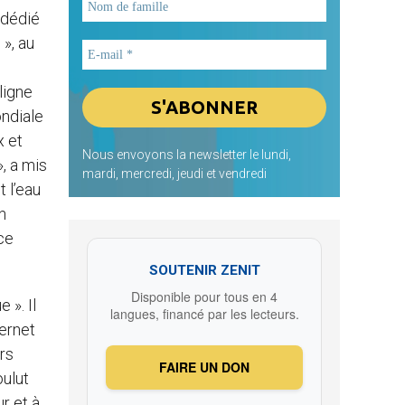
 dédié
 », au
ligne
ondiale
x et
Nous envoyons la newsletter le lundi,
, a mis
mardi, mercredi, jeudi et vendredi
 l’eau
n
ce
SOUTENIR ZENIT
Disponible pour tous en 4
 ». Il
langues, financé par les lecteurs.
ternet
rs
FAIRE UN DON
oulut
r et à