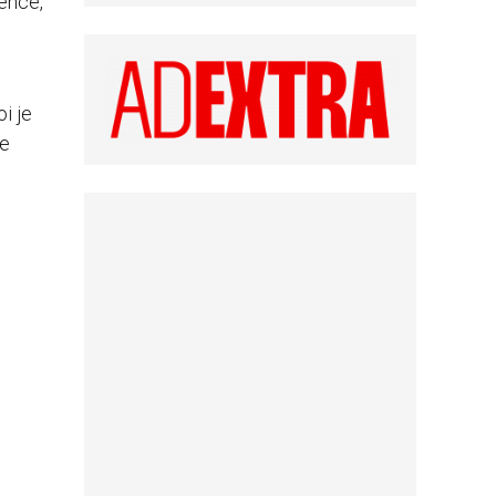
tence,
i je
ge