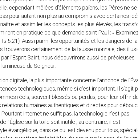
lle, cependant mêlées d’éléments païens, les Pères ne se
t pas pour autant non plus au compromis avec certaines id
nnaître et assimiler les concepts les plus élevés, les trans
Ils mirent en pratique ce que demande saint Paul : « Examine
s 5,21). Aussi parmi les opportunités et les dangers de la to
s trouverons certainement de la fausse monnaie, des illus
par l’Esprit Saint, nous découvrirons aussi de précieuses
 lumineuse du Seigneur.
ion digitale, la plus importante concerne l’annonce de l’Éva
étences technologiques, même si c’est important. Il s’agit p
mes réels, souvent blessés ou perdus, pour leur offrir d
 relations humaines authentiques et directes pour débouc
ourtant Internet ne suffit pas, la technologie n’est pas
l’Église sur la toile soit inutile ; au contraire, il est
style évangélique, dans ce qui est devenu pour tous, spéci