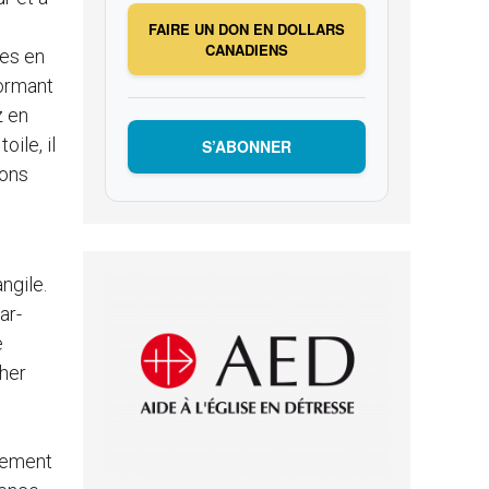
FAIRE UN DON EN DOLLARS
CANADIENS
ées en
formant
z en
ile, il
S’ABONNER
ions
ngile.
ar-
e
her
alement