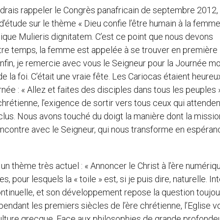
oudrais rappeler le Congrès panafricain de septembre 2012,
d’étude sur le thème « Dieu confie l’être humain à la femme
lique Mulieris dignitatem. C’est ce point que nous devons
notre temps, la femme est appelée à se trouver en première 
 Enfin, je remercie avec vous le Seigneur pour la Journée m
e la foi. C’était une vraie fête. Les Cariocas étaient heureu
ée : « Allez et faites des disciples dans tous les peuples »
hrétienne, l’exigence de sortir vers tous ceux qui attendent
exclus. Nous avons touché du doigt la manière dont la missio
rencontre avec le Seigneur, qui nous transforme en espéran
 thème très actuel : « Annoncer le Christ à l’ère numérique
, pour lesquels la « toile » est, si je puis dire, naturelle. In
continuelle, et son développement repose la question toujou
à pendant les premiers siècles de l’ère chrétienne, l’Eglise v
culture grecque. Face aux philosophies de grande profondeu