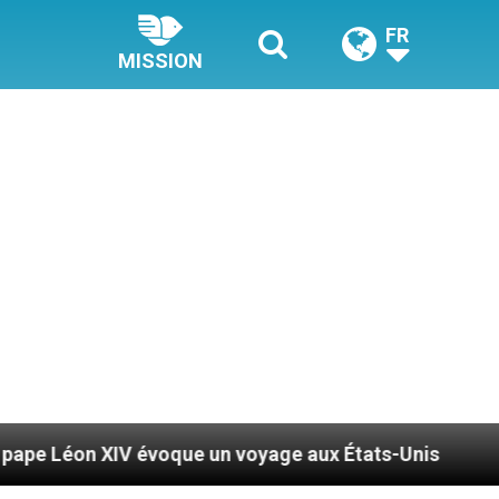
FR
MISSION
évoque un voyage aux États-Unis
Le pape Léon 