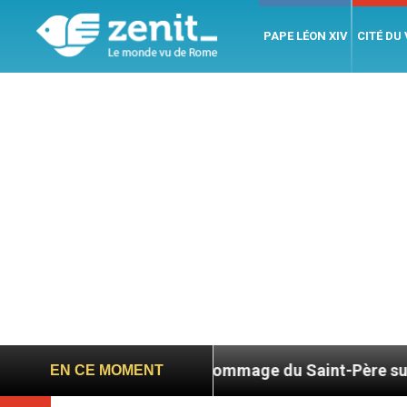
PAPE LÉON XIV
CITÉ DU
026
Hommage du Saint-Père suite au décès du c
EN CE MOMENT