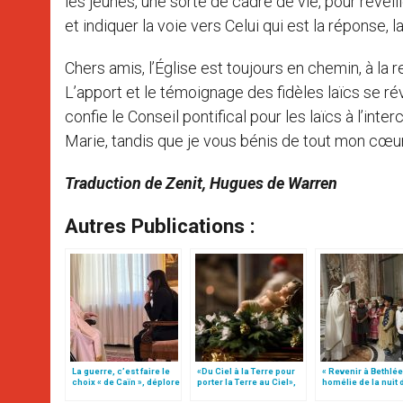
les jeunes, une sorte de cadre de vie, pour réveil
et indiquer la voie vers Celui qui est la réponse, 
Chers amis, l’Église est toujours en chemin, à la 
L’apport et le témoignage des fidèles laïcs se r
confie le Conseil pontifical pour les laïcs à l’in
Marie, tandis que je vous bénis de tout mon cœur
Traduction de Zenit, Hugues de Warren
Autres Publications :
La guerre, c’est faire le
«Du Ciel à la Terre pour
« Revenir à Bethlée
choix « de Caïn », déplore
porter la Terre au Ciel»,
homélie de la nuit 
le pape François
par Mgr Francesco Follo
Noël (texte comple