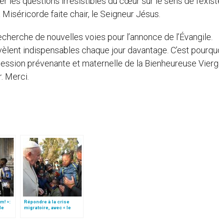
ler les questions irrésistibles du cœur sur le sens de l’exis
la Miséricorde faite chair, le Seigneur Jésus.
recherche de nouvelles voies pour l’annonce de l’Évangile.
évèlent indispensables chaque jour davantage. C’est pourquo
tercession prévenante et maternelle de la Bienheureuse Vier
. Merci.
m! »:
Répondre à la crise
de
migratoire, avec « le
t)
style de l’humanité »!