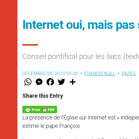
Internet oui, mais pas 
Conseil pontifical pour les laïcs (text
DÉCEMBRE 09, 2013 00:00
FRANCIS NULL
PAPES
W
M
F
T
S
h
e
a
w
h
a
s
c
i
a
t
s
e
t
r
Share this Entry
s
e
b
t
e
A
n
o
e
p
g
o
r
p
e
k
La présence de l’Église sur Internet est « indispen
r
estime le pape François.