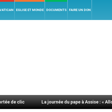
 VATICAN
EGLISE ET MONDE
DOCUMENTS
FAIRE UN DON
La journée du pape à Assise : « Allons-y ! Let’s 