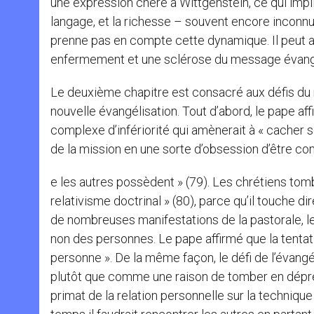
une expression chère à Wittgenstein, ce qui impli
langage, et la richesse – souvent encore inconnue
prenne pas en compte cette dynamique. Il peut ain
enfermement et une sclérose du message évangél
Le deuxième chapitre est consacré aux défis du 
nouvelle évangélisation. Tout d’abord, le pape aff
complexe d’infériorité qui amènerait à « cacher so
de la mission en une sorte d’obsession d’être co
e les autres possèdent » (79). Les chrétiens tom
relativisme doctrinal » (80), parce qu’il touche di
de nombreuses manifestations de la pastorale, les 
non des personnes. Le pape affirmé que la tentat
personne ». De la même façon, le défi de l’évang
plutôt que comme une raison de tomber en dépressio
primat de la relation personnelle sur la techniq