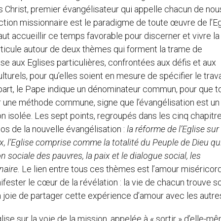
 Christ, premier évangélisateur qui appelle chacun de nou
’action missionnaire est le paradigme de toute œuvre de l’Eg
faut accueillir ce temps favorable pour discerner et vivre la
’articule autour de deux thèmes qui forment la trame de
sse aux Eglises particulières, confrontées aux défis et aux
turels, pour qu’elles soient en mesure de spécifier le trava
 part, le Pape indique un dénominateur commun, pour que t
er une méthode commune, signe que l’évangélisation est un
n isolée. Les sept points, regroupés dans les cinq chapitr
pos de la nouvelle évangélisation :
la réforme de l’Eglise sur 
x, l’Eglise comprise comme la totalité du Peuple de Dieu qu
on sociale des pauvres, la paix et le dialogue social, les
naire.
Le lien entre tous ces thèmes est l’amour miséricor
fester le cœur de la révélation : la vie de chacun trouve s
 joie de partager cette expérience d’amour avec les autres
ise sur la voie de la mission, appelée à « sortir » d’elle-m