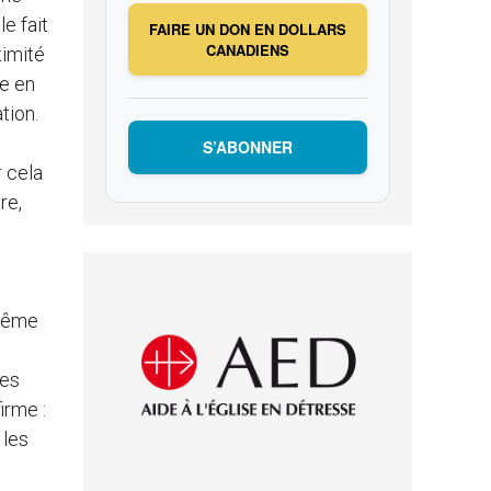
e fait
FAIRE UN DON EN DOLLARS
CANADIENS
timité
de en
tion.
S’ABONNER
r cela
re,
 même
ues
irme :
 les