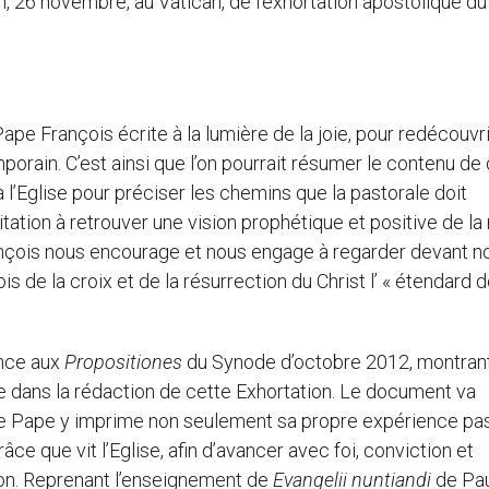
n, 26 novembre, au Vatican, de l’exhortation apostolique d
ape François écrite à la lumière de la joie, pour redécouvri
orain. C’est ainsi que l’on pourrait résumer le contenu de
’Eglise pour préciser les chemins que la pastorale doit
ation à retrouver une vision prophétique et positive de la r
rançois nous encourage et nous engage à regarder devant no
s de la croix et de la résurrection du Christ l’ « étendard d
ence aux
Propositiones
du Synode d’octobre 2012, montrant
e dans la rédaction de cette Exhortation. Le document va
Le Pape y imprime non seulement sa propre expérience pas
râce que vit l’Eglise, afin d’avancer avec foi, conviction et
ion. Reprenant l’enseignement de
Evangelii nuntiandi
de Paul