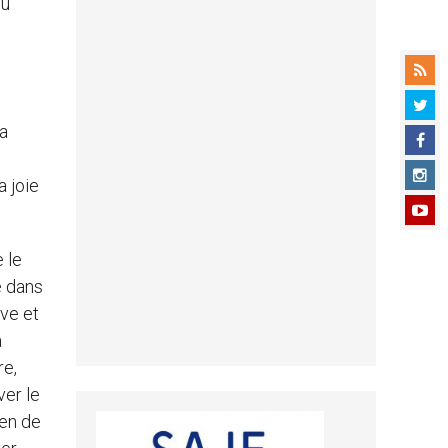
du
a
a joie
 le
e dans
ive et
a
re,
ver le
ien de