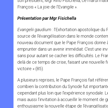
son président, Mgr Rino Fisichella, ce mardi mati
François « La joie de l’Evangile ».
Présentation par Mgr Fisichella
Evangelii gaudium
: l’Exhortation apostolique du P
source de l’évangélisation dans le monde contemp
nouveau document que le Pape François donne à l
emprunter dans un avenir immédiat. C’est une invit
sans pour autant se cacher les difficultés. Le F
delà de ce temps de crise, faisant une nouvelle foi
victoire » (85).
A plusieurs reprises, le Pape François fait référ
combien la contribution du Synode fut important
cependant plus loin que l’expérience synodale. 
mais aussi l’invitation à accueillir le moment de g
enthousiasme la nouvelle étape de l’évangélisat