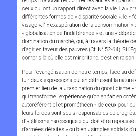
temps il faudrait rencontrer les autres en partant
ceux qui ont un rapport direct avec la vie. La « 
différentes formes de « disparité sociale », le « 
visage », l’ « exaspération de la consommation »
« globalisation de l’indifférence » et une « dépré
domination du marché, qui, à travers la théorie de 
d’agir en faveur des pauvres (Cf. N° 52-64). Si 
compris là où elle est minoritaire, c’est en raiso
Pour l’évangélisation de notre temps, face au défi
fuir deux expressions qui en détruisent la nature 
premier lieu de la « fascination du gnosticisme » 
qui transforme l’expérience qu’on en fait en critè
autoréférentiel et prométhéen » de ceux pour qui
leurs forces sont seuls responsables du progrès. 
d’ « élitisme narcissique » qui doit être repouss
d’armées défaites » ou bien « simples soldats d’u