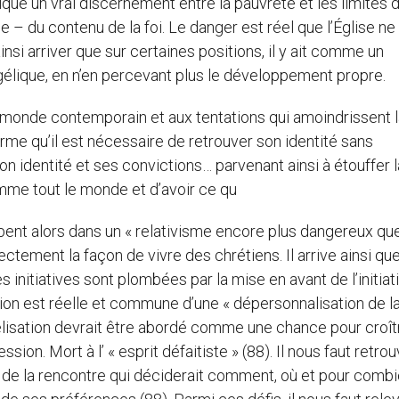
que un vrai discernement entre la pauvreté et les limites 
 – du contenu de la foi. Le danger est réel que l’Église ne
si arriver que sur certaines positions, il y ait comme un
ique, en n’en percevant plus le développement propre.
monde contemporain et aux tentations qui amoindrissent l
irme qu’il est nécessaire de retrouver son identité sans
n identité et ses convictions… parvenant ainsi à étouffer l
mme tout le monde et d’avoir ce qu
bent alors dans un « relativisme encore plus dangereux que
rectement la façon de vivre des chrétiens. Il arrive ainsi qu
initiatives sont plombées par la mise en avant de l’initiat
ion est réelle et commune d’une « dépersonnalisation de l
élisation devrait être abordé comme une chance pour croît
n. Mort à l’ « esprit défaitiste » (88). Il nous faut retrou
ue de la rencontre qui déciderait comment, où et pour comb