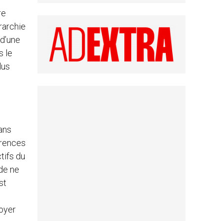
re
érarchie
 d’une
s le
lus
ans
érences
tifs du
de ne
st
loyer