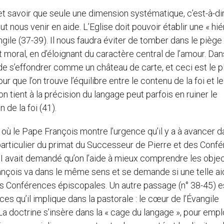
) et savoir que seule une dimension systématique, c’est-à-di
ut nous venir en aide. L’Eglise doit pouvoir établir une « hi
ngile (37-39). Il nous faudra éviter de tomber dans le piège
moral, en d’éloignant du caractère central de l’amour. Dan
ue de s’effondrer comme un château de carte, et ceci est le p
 que l’on trouve l’équilibre entre le contenu de la foi et le
on tient à la précision du langage peut parfois en ruiner le
 de la foi (41).
 où le Pape François montre l’urgence qu’il y a à avancer d
n particulier du primat du Successeur de Pierre et des Conf
 II avait demandé qu’on l’aide à mieux comprendre les objec
çois va dans le même sens et se demande si une telle ai
des Conférences épiscopales. Un autre passage (n° 38-45) e
s qu’il implique dans la pastorale : le cœur de l’Évangile
 La doctrine s’insère dans la « cage du langage », pour emp