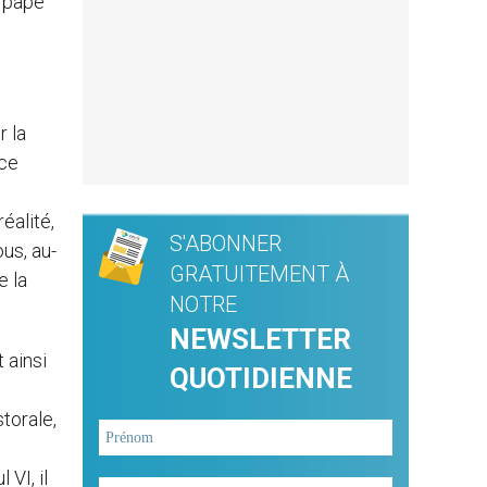
u pape
r la
 ce
éalité,
S'ABONNER
us, au-
GRATUITEMENT À
e la
NOTRE
NEWSLETTER
 ainsi
QUOTIDIENNE
torale,
 VI, il