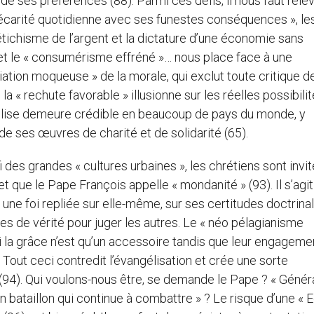
 de ses préférences (88). Parmi ces défis, il nous faut rele
précarité quotidienne avec ses funestes conséquences », le
fétichisme de l’argent et la dictature d’une économie sans
 et le « consumérisme effréné »… nous place face à une
ciation moqueuse » de la morale, qui exclut toute critique de
la « rechute favorable » illusionne sur les réelles possibili
l’Eglise demeure crédible en beaucoup de pays du monde, y
n de ses œuvres de charité et de solidarité (65).
 des grandes « cultures urbaines », les chrétiens sont invit
et que le Pape François appelle « mondanité » (93). Il s’agit
: une foi repliée sur elle-même, sur ses certitudes doctrinal
res de vérité pour juger les autres. Le « néo pélagianisme
 la grâce n’est qu’un accessoire tandis que leur engageme
Tout ceci contredit l’évangélisation et crée une sorte
é (94). Qui voulons-nous être, se demande le Pape ? « Géné
n bataillon qui continue à combattre » ? Le risque d’une « E