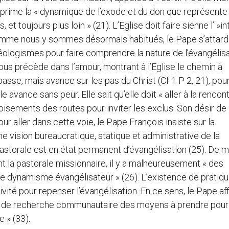
xprime la « dynamique de l’exode et du don que représente l
et toujours plus loin » (21). L’Eglise doit faire sienne l’ »in
. Comme nous y sommes désormais habitués, le Pape s’attar
éologismes pour faire comprendre la nature de l’évangélisa
nous précède dans l’amour, montrant à l’Eglise le chemin à
asse, mais avance sur les pas du Christ (Cf 1 P 2, 21), pou
 avance sans peur. Elle sait qu’elle doit « aller à la rencont
roisements des routes pour inviter les exclus. Son désir de
ur aller dans cette voie, le Pape François insiste sur la
ne vision bureaucratique, statique et administrative de la
pastorale est en état permanent d’évangélisation (25). De
nent la pastorale missionnaire, il y a malheureusement « des
le dynamisme évangélisateur » (26). L’existence de pratiq
vité pour repenser l’évangélisation. En ce sens, le Pape aff
ail de recherche communautaire des moyens à prendre pour
 » (33).