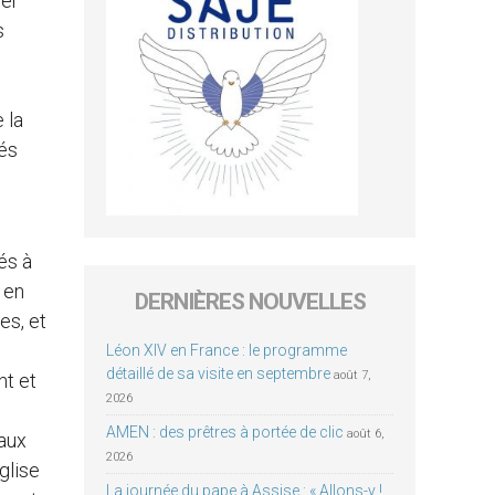
ver
s
 la
tés
és à
 en
DERNIÈRES NOUVELLES
es, et
Léon XIV en France : le programme
détaillé de sa visite en septembre
août 7,
nt et
2026
AMEN : des prêtres à portée de clic
août 6,
raux
2026
glise
La journée du pape à Assise : « Allons-y !