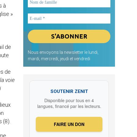
s à
lise »
il de
Nous envoyons la newsletter le lundi,
oute
mardi, mercredi, jeudi et vendredi
es de
la voie
i
SOUTENIR ZENIT
Disponible pour tous en 4
dieux
langues, financé par les lecteurs.
on
 (8).
FAIRE UN DON
ême