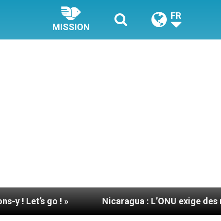
FR
MISSION
go ! »
Nicaragua : L’ONU exige des nouvelles d