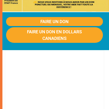
FAIRE UN DON
FAIRE UN DON EN DOLLARS
CANADIENS