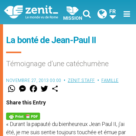
FR
MISSION
La bonté de Jean-Paul II
Témoignage d’une catéchumène
NOVEMBRE 27, 2013 00:00
ZENIT STAFF
FAMILLE
W
M
F
T
S
h
e
a
w
h
a
s
c
i
a
t
s
e
t
r
Share this Entry
s
e
b
t
e
A
n
o
e
p
g
o
r
p
e
k
« Durant la papauté du bienheureux Jean Paul II, j’ai
r
été, je me suis sentie toujours touchée et émue par