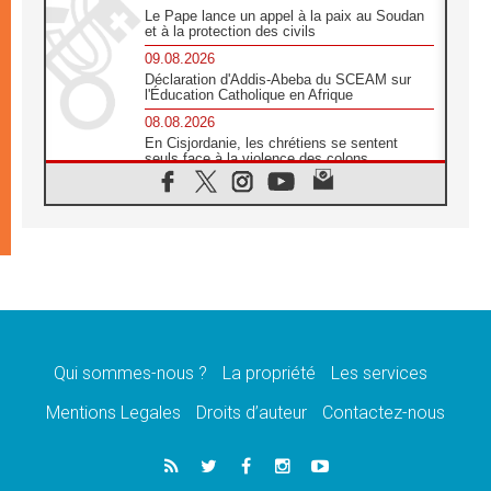
Le Pape lance un appel à la paix au Soudan
et à la protection des civils
09.08.2026
Déclaration d'Addis-Abeba du SCEAM sur
l'Éducation Catholique en Afrique
08.08.2026
En Cisjordanie, les chrétiens se sentent
seuls face à la violence des colons
08.08.2026
Léon XIV au sanctuaire de Notre Dame du
Bon Conseil à Genazzano en septembre
08.08.2026
Léon XIV: Sainte Agathe aide à contempler
la victoire de l'amour sur la mort
08.08.2026
«Relancer l'empathie», le projet Triennal d'art
des Universités catholiques
Qui sommes-nous ?
La propriété
Les services
08.08.2026
Signis 2026, donner la parole aux religieuses
Mentions Legales
Droits d’auteur
Contactez-nous
catholiques
08.08.2026
Au Bangladesh, l'Église accompagne les
Dalits sur le chemin de la dignité