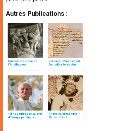
Autres Publications :
Une lecture croyante :
Les inscriptions de Tal
l’intelligence
Deir Alla (Jordanie)
typologique des deux
Testaments
« Il ne pourra pas exister
Anges ou archanges ?
d’Europe pacifique
Qui sont-ils ?
sans… »: l’Ukraine, dans
la vision de Jean-Paul II