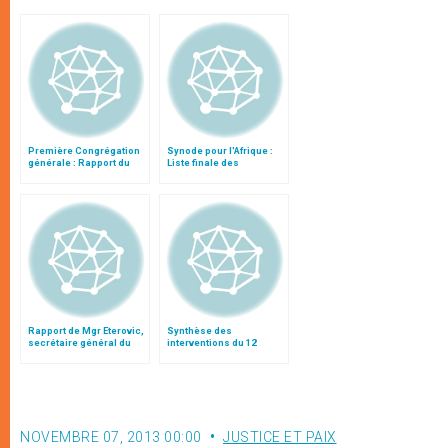
Première Congrégation
Synode pour l'Afrique :
générale : Rapport du
Liste finale des
cardinal Turkson
propositions
Rapport de Mgr Eterovic,
Synthèse des
secrétaire général du
interventions du 12
synode
octobre (matin)
NOVEMBRE 07, 2013 00:00
JUSTICE ET PAIX