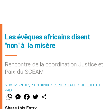
Les évêques africains disent
"non" à la misère
Rencontre de la coordination Justice et
Paix du SCEAM
NOVEMBRE 07, 2013 00:00
ZENIT STAFF
JUSTICE ET
PAIX
W
M
F
T
S
h
e
a
w
h
a
s
c
i
a
t
s
e
t
r
Share this Entry