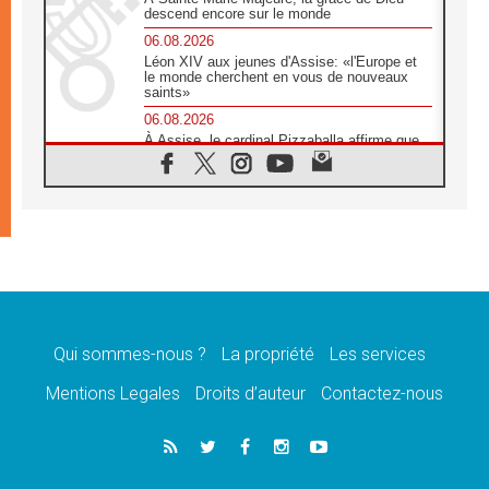
descend encore sur le monde
06.08.2026
Léon XIV aux jeunes d'Assise: «l'Europe et
le monde cherchent en vous de nouveaux
saints»
06.08.2026
À Assise, le cardinal Pizzaballa affirme que
«les chrétiens veulent la paix»
06.08.2026
Au Mexique, le cardinal Parolin invite à être
aux côtés des marginalisées
06.08.2026
À Assise, le Pape invite les jeunes à
«construire la civilisation de l'amour»
05.08.2026
La visite du Pape en Argentine portera «un
message de paix et de dignité humaine»
Qui sommes-nous ?
La propriété
Les services
05.08.2026
Mentions Legales
Droits d’auteur
Contactez-nous
«La visite du Pape en Uruguay renforcera
l'espérance» affirme Mgr Tróccoli
05.08.2026
Le nonce en Ukraine: «Il est inquiétant
d'entendre ceux qui bénissent la guerre»