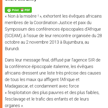
s
e
b
t
e
A
n
o
e
p
g
o
r
p
e
k
« Non à la misère ! », exhortent les évêques africains
r
membres de la Coordination Justice et paix du
Symposium des conférences épiscopales d’Afrique
(SCEAM), à l’issue de leur rencontre organisée du 28
octobre au 2 novembre 2013 à Bujumbura, au
Burundi.
Dans leur message final, diffusé par l’agence SIR de
la conférence épiscopale italienne, les évêques
africains dressent une liste très précise des causes
de tous les maux qui affligent l’Afrique et
Madagascar, et condamnent avec force
« l’exploitation des plus pauvres et des plus faibles,
l’esclavage et le trafic des enfants et de leurs
organes ».