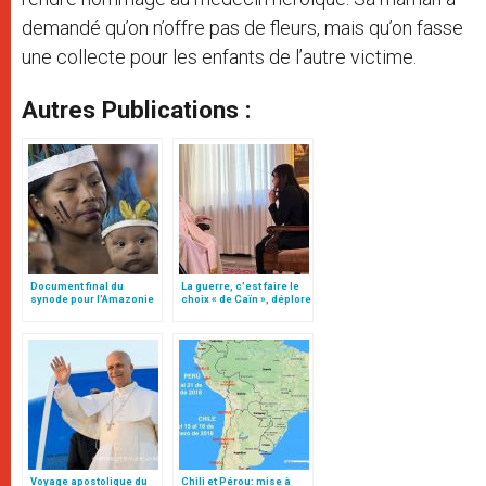
demandé qu’on n’offre pas de fleurs, mais qu’on fasse
une collecte pour les enfants de l’autre victime.
Autres Publications :
Document final du
La guerre, c’est faire le
synode pour l'Amazonie
choix « de Caïn », déplore
en français: traduction
le pape François
non officielle
Voyage apostolique du
Chili et Pérou: mise à