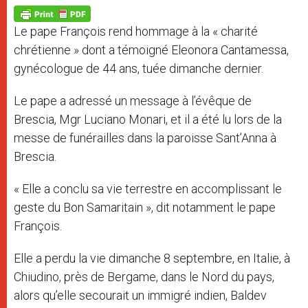
A
n
o
e
p
g
o
r
p
e
k
Le pape François rend hommage à la « charité
r
chrétienne » dont a témoigné Eleonora Cantamessa,
gynécologue de 44 ans, tuée dimanche dernier.
Le pape a adressé un message à l’évêque de
Brescia, Mgr Luciano Monari, et il a été lu lors de la
messe de funérailles dans la paroisse Sant’Anna à
Brescia.
« Elle a conclu sa vie terrestre en accomplissant le
geste du Bon Samaritain », dit notamment le pape
François.
Elle a perdu la vie dimanche 8 septembre, en Italie, à
Chiudino, près de Bergame, dans le Nord du pays,
alors qu’elle secourait un immigré indien, Baldev