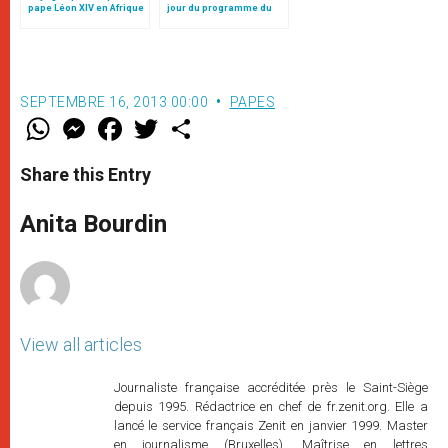
pape Léon XIV en Afrique
jour du programme du
pape François (15-21
janvier 2018)
SEPTEMBRE 16, 2013 00:00
PAPES
W
M
F
T
S
h
e
a
w
h
a
s
c
i
a
t
s
e
t
r
Share this Entry
s
e
b
t
e
A
n
o
e
p
g
o
r
Anita Bourdin
p
e
k
r
View all articles
Journaliste française accréditée près le Saint-Siège
depuis 1995. Rédactrice en chef de fr.zenit.org. Elle a
lancé le service français Zenit en janvier 1999. Master
en journalisme (Bruxelles). Maîtrise en lettres