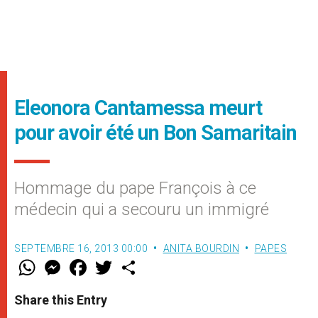
Eleonora Cantamessa meurt
pour avoir été un Bon Samaritain
Hommage du pape François à ce
médecin qui a secouru un immigré
SEPTEMBRE 16, 2013 00:00
ANITA BOURDIN
PAPES
W
M
F
T
S
h
e
a
w
h
a
s
c
i
a
t
s
e
t
r
Share this Entry
s
e
b
t
e