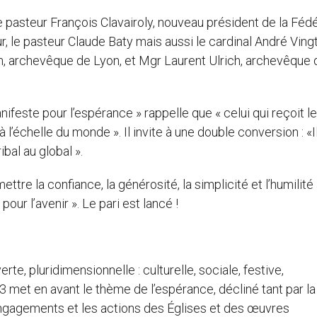
e pasteur François Clavairoly, nouveau président de la Féd
 le pasteur Claude Baty mais aussi le cardinal André Vingt
in, archevêque de Lyon, et Mgr Laurent Ulrich, archevêque 
nifeste pour l’espérance » rappelle que « celui qui reçoit le
’échelle du monde ». Il invite à une double conversion : «Il
bal au global ».
tre la confiance, la générosité, la simplicité et l’humilité
our l’avenir ». Le pari est lancé !
te, pluridimensionnelle : culturelle, sociale, festive,
013 met en avant le thème de l’espérance, décliné tant par la
 engagements et les actions des Églises et des œuvres