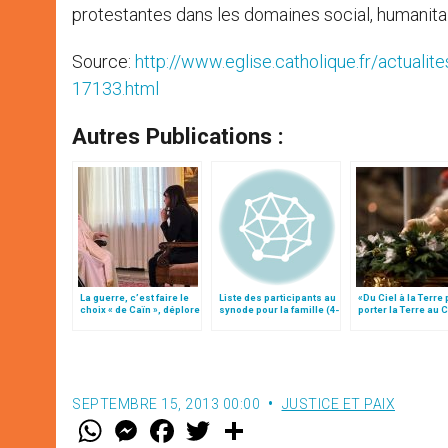
protestantes dans les domaines social, humanitai
Source:
http://www.eglise.catholique.fr/actuali
17133.html
Autres Publications :
La guerre, c’est faire le
Liste des participants au
«Du Ciel à la Terre
choix « de Caïn », déplore
synode pour la famille (4-
porter la Terre au C
le pape François
25 octobre)
par Mgr Francesco 
SEPTEMBRE 15, 2013 00:00
JUSTICE ET PAIX
W
M
F
T
S
h
e
a
w
h