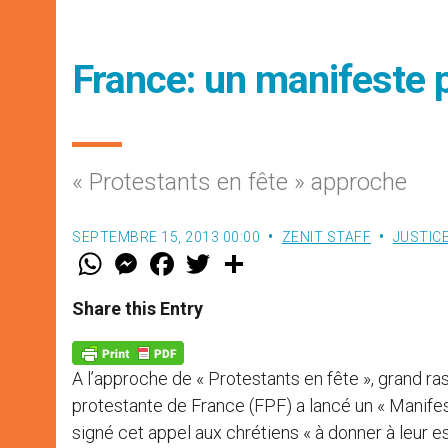
France: un manifeste 
« Protestants en fête » approche
SEPTEMBRE 15, 2013 00:00
ZENIT STAFF
JUSTICE
W
M
F
T
S
h
e
a
w
h
a
s
c
i
a
t
s
e
t
r
Share this Entry
s
e
b
t
e
A
n
o
e
p
g
o
r
p
e
k
A l’approche de « Protestants en fête », grand 
r
protestante de France (FPF) a lancé un « Manifes
signé cet appel aux chrétiens « à donner à leur e