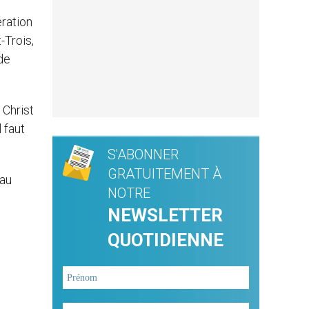
ération
-Trois,
de
 Christ
 faut
S'ABONNER
GRATUITEMENT À
 au
NOTRE
NEWSLETTER
QUOTIDIENNE