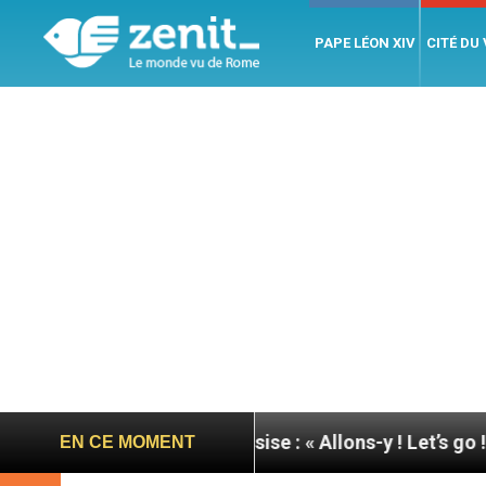
PAPE LÉON XIV
CITÉ DU
ée du pape à Assise : « Allons-y ! Let’s go ! »
Ni
EN CE MOMENT