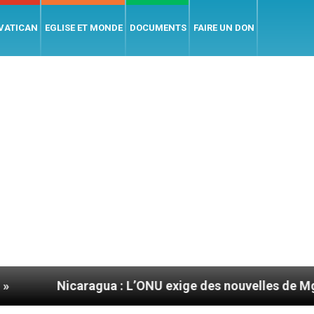
 VATICAN
EGLISE ET MONDE
DOCUMENTS
FAIRE UN DON
caragua : L’ONU exige des nouvelles de Mgr Mata