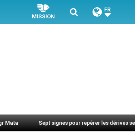
FR
MISSION
Sept signes pour repérer les dérives sectaires du c