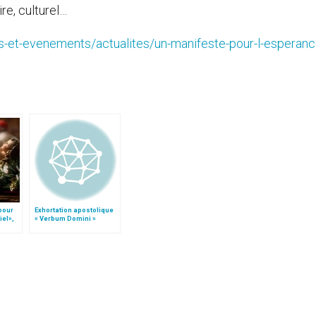
re, culturel…
tes-et-evenements/actualites/un-manifeste-pour-l-esperan
 pour
Exhortation apostolique
iel»,
« Verbum Domini »
Follo