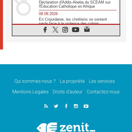
Déclaration d'Addis-Abeba du SCEAM sur
l'Éducation Catholique en Afrique
08.08.2026
En Cisjordanie, les chrétiens se sentent
seuls face à la violence des colons
08.08.2026
Léon XIV au sanctuaire de Notre Dame du
Bon Conseil à Genazzano en septembre
08.08.2026
Léon XIV: Sainte Agathe aide à contempler
la victoire de l'amour sur la mort
08.08.2026
«Relancer l'empathie», le projet Triennal d'art
des Universités catholiques
Qui sommes-nous ?
La propriété
Les services
08.08.2026
Signis 2026, donner la parole aux religieuses
Mentions Legales
Droits d’auteur
Contactez-nous
catholiques
08.08.2026
Au Bangladesh, l'Église accompagne les
Dalits sur le chemin de la dignité
07.08.2026
Philippines: le vicariat apostolique de
Calapan devient un diocèse