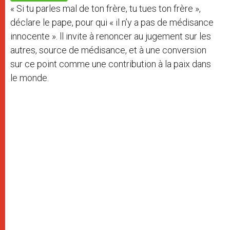
p
e
k
« Si tu parles mal de ton frère, tu tues ton frère »,
r
déclare le pape, pour qui « il n’y a pas de médisance
innocente ». ll invite à renoncer au jugement sur les
autres, source de médisance, et à une conversion
sur ce point comme une contribution à la paix dans
le monde.