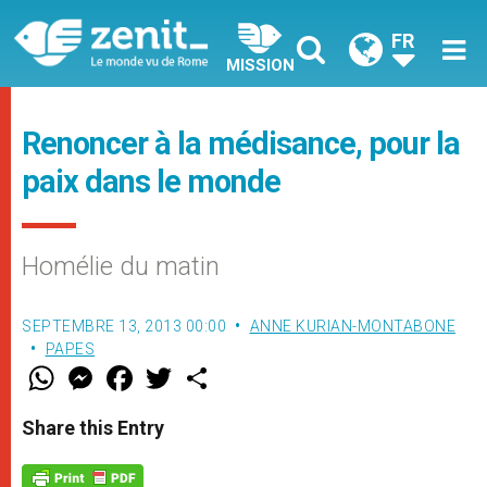
FR
MISSION
Renoncer à la médisance, pour la
paix dans le monde
Homélie du matin
SEPTEMBRE 13, 2013 00:00
ANNE KURIAN-MONTABONE
PAPES
W
M
F
T
S
h
e
a
w
h
a
s
c
i
a
t
s
e
t
r
Share this Entry
s
e
b
t
e
A
n
o
e
p
g
o
r