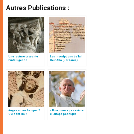
Autres Publications :
Une lecture croyante :
Les inscriptions de Tal
l’intelligence
Deir Alla (Jordanie)
typologique des deux
Testaments
Anges ou archanges ?
« Il ne pourra pas exister
Qui sont-ils ?
d’Europe pacifique
sans… »: l’Ukraine, dans
la vision de Jean-Paul II