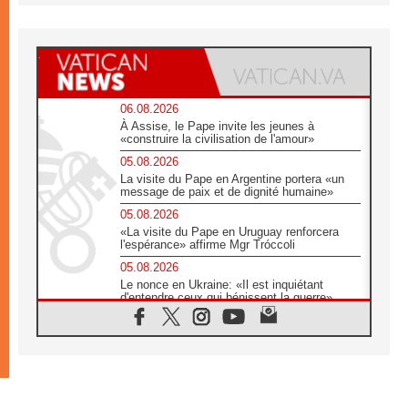
06.08.2026
À Assise, le Pape invite les jeunes à
«construire la civilisation de l'amour»
05.08.2026
La visite du Pape en Argentine portera «un
message de paix et de dignité humaine»
05.08.2026
«La visite du Pape en Uruguay renforcera
l'espérance» affirme Mgr Tróccoli
05.08.2026
Le nonce en Ukraine: «Il est inquiétant
d'entendre ceux qui bénissent la guerre»
05.08.2026
Léon XIV au Pérou, une lueur d'espoir pour
un peuple en quête de paix
05.08.2026
SCEAM: L'Église en Afrique vers
l'Assemblée ecclésiale de 2028 depuis