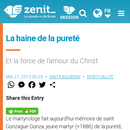
FR
MISSION
La haine de la pureté
Et la force de l’amour du Christ
MAI 27, 2013 00:00
ANITA BOURDIN
SPIRITUALITÉ
W
M
F
T
S
h
e
a
w
h
a
s
c
i
a
t
s
e
t
r
Share this Entry
s
e
b
t
e
A
n
o
e
p
g
o
r
p
e
k
Le martyrologe fait aujourd’hui mémoire de saint
r
Gonzague Gonza, jeune martyr (+1886) de la pureté,