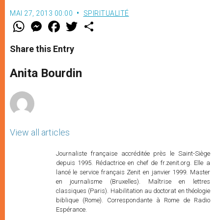
MAI 27, 2013 00:00
SPIRITUALITÉ
W
M
F
T
S
h
e
a
w
h
a
s
c
i
a
t
s
e
t
r
Share this Entry
s
e
b
t
e
A
n
o
e
p
g
o
r
Anita Bourdin
p
e
k
r
View all articles
Journaliste française accréditée près le Saint-Siège
depuis 1995. Rédactrice en chef de fr.zenit.org. Elle a
lancé le service français Zenit en janvier 1999. Master
en journalisme (Bruxelles). Maîtrise en lettres
classiques (Paris). Habilitation au doctorat en théologie
biblique (Rome). Correspondante à Rome de Radio
Espérance.