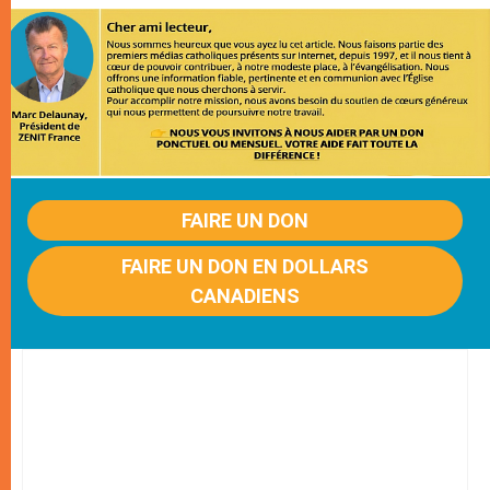
FAIRE UN DON
FAIRE UN DON EN DOLLARS
CANADIENS