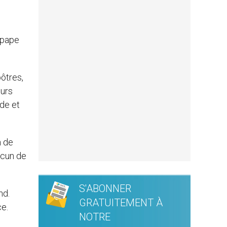
e pape
ôtres,
eurs
ide et
n de
acun de
S'ABONNER
nd.
GRATUITEMENT À
ce.
NOTRE