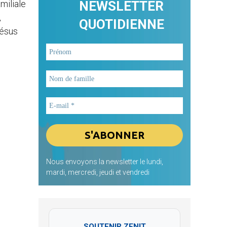
miliale
NEWSLETTER
,
QUOTIDIENNE
Jésus
Nous envoyons la newsletter le lundi,
mardi, mercredi, jeudi et vendredi
SOUTENIR ZENIT