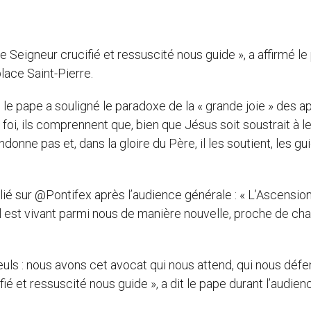
e Seigneur crucifié et ressuscité nous guide », a affirmé l
lace Saint-Pierre.
le pape a souligné le paradoxe de la « grande joie » des ap
a foi, ils comprennent que, bien que Jésus soit soustrait à l
ndonne pas et, dans la gloire du Père, il les soutient, les gu
blié sur @Pontifex après l’audience générale : « L’Ascensio
u’il est vivant parmi nous de manière nouvelle, proche de ch
uls : nous avons cet avocat qui nous attend, qui nous défe
é et ressuscité nous guide », a dit le pape durant l’audien