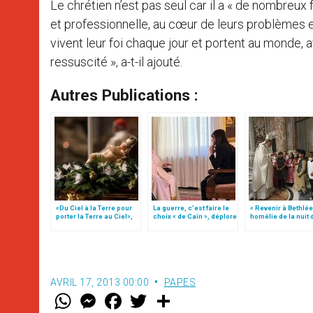
Le chrétien n’est pas seul car il a « de nombreux 
et professionnelle, au cœur de leurs problèmes et 
vivent leur foi chaque jour et portent au monde, 
ressuscité », a-t-il ajouté.
Autres Publications :
«Du Ciel à la Terre pour
La guerre, c’est faire le
« Revenir à Bethlée
porter la Terre au Ciel»,
choix « de Caïn », déplore
homélie de la nuit 
par Mgr Francesco Follo
le pape François
Noël (texte comple
AVRIL 17, 2013 00:00
PAPES
W
M
F
T
S
h
e
a
w
h