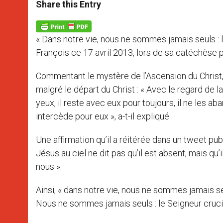
t
s
e
t
r
Share this Entry
s
e
b
t
e
A
n
o
e
p
g
o
r
p
e
k
« Dans notre vie, nous ne sommes jamais seuls : l
r
François ce 17 avril 2013, lors de sa catéchèse p
Commentant le mystère de l’Ascension du Christ, 
malgré le départ du Christ : « Avec le regard de l
yeux, il reste avec eux pour toujours, il ne les aba
intercède pour eux », a-t-il expliqué.
Une affirmation qu’il a réitérée dans un tweet pu
Jésus au ciel ne dit pas qu’il est absent, mais q
nous ».
Ainsi, « dans notre vie, nous ne sommes jamais se
Nous ne sommes jamais seuls : le Seigneur crucifi