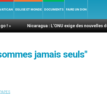
 VATICAN
EGLISE ET MONDE
DOCUMENTS
FAIRE UN DON
Nicaragua : L’ONU exige des nouvelles de Mgr Mata
 sommes jamais seuls"
PAPES