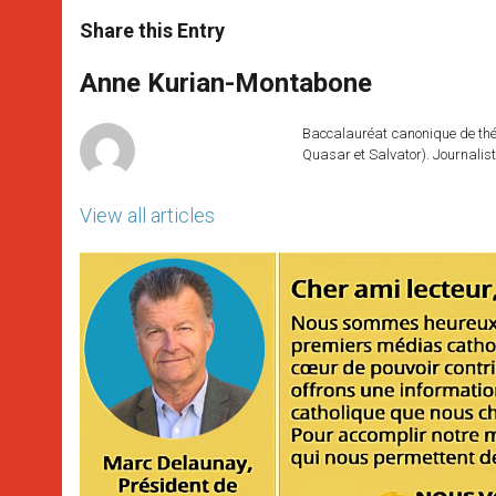
a
s
c
i
a
t
s
e
t
r
Share this Entry
s
e
b
t
e
A
n
o
e
p
g
o
r
Anne Kurian-Montabone
p
e
k
r
Baccalauréat canonique de théo
Quasar et Salvator). Journalist
View all articles