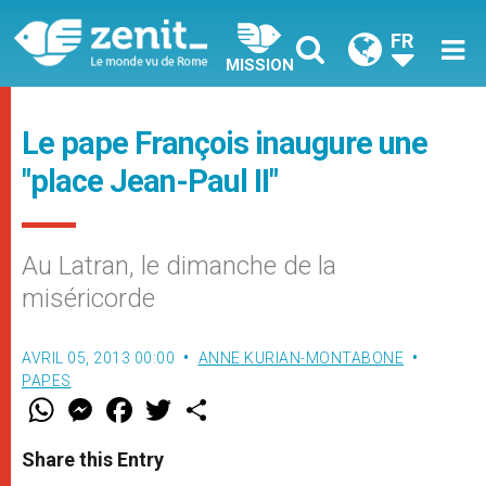
FR
MISSION
Le pape François inaugure une
"place Jean-Paul II"
Au Latran, le dimanche de la
miséricorde
AVRIL 05, 2013 00:00
ANNE KURIAN-MONTABONE
PAPES
W
M
F
T
S
h
e
a
w
h
a
s
c
i
a
t
s
e
t
r
Share this Entry
s
e
b
t
e