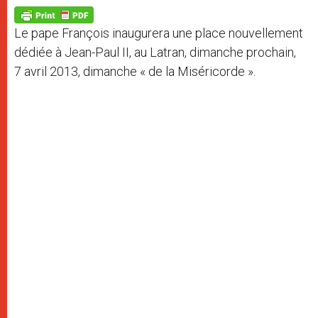
A
n
o
e
p
g
o
r
p
e
k
Le pape François inaugurera une place nouvellement
r
dédiée à Jean-Paul II, au Latran, dimanche prochain,
7 avril 2013, dimanche « de la Miséricorde ».