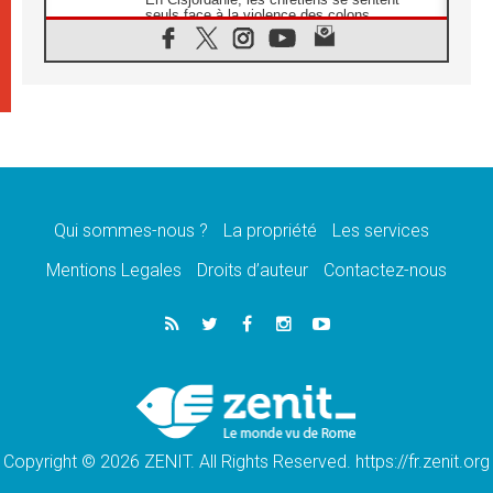
seuls face à la violence des colons
08.08.2026
Léon XIV au sanctuaire de Notre Dame du
Bon Conseil à Genazzano en septembre
08.08.2026
Léon XIV: Sainte Agathe aide à contempler
la victoire de l'amour sur la mort
08.08.2026
«Relancer l'empathie», le projet Triennal d'art
des Universités catholiques
Qui sommes-nous ?
La propriété
Les services
08.08.2026
Signis 2026, donner la parole aux religieuses
Mentions Legales
Droits d’auteur
Contactez-nous
catholiques
08.08.2026
Au Bangladesh, l'Église accompagne les
Dalits sur le chemin de la dignité
07.08.2026
Philippines: le vicariat apostolique de
Calapan devient un diocèse
Copyright © 2026 ZENIT. All Rights Reserved. https://fr.zenit.org