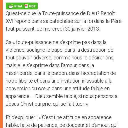
A
n
o
e
p
g
o
r
p
e
k
Qu’est-ce que la Toute-puissance de Dieu? Benoît
r
XVI répond dans sa catéchèse sur la foi dans le Père
tout-puissant, ce mercredi 30 janvier 2013.
Sa « toute-puissance ne s’exprime pas dans la
violence, souligne le pape, dans la destruction de
tout pouvoir adverse, comme nous le désirerions,
mais elle s’exprime dans l’amour, dans la
miséricorde, dans le pardon, dans l’acceptation de
notre liberté et dans une invitation inlassable à la
conversion du cœur, dans une attitude faible en
apparence – Dieu semble faible, si nous pensons à
Jésus-Christ qui prie, qui se fait tuer ».
Et d’expliquer : « C’est une attitude en apparence
faible, faite de patience, de douceur et d’amour, qui