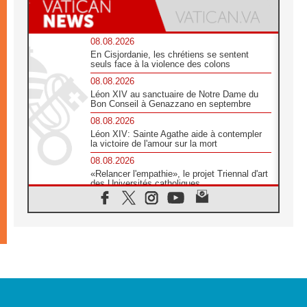
08.08.2026
En Cisjordanie, les chrétiens se sentent
seuls face à la violence des colons
08.08.2026
Léon XIV au sanctuaire de Notre Dame du
Bon Conseil à Genazzano en septembre
08.08.2026
Léon XIV: Sainte Agathe aide à contempler
la victoire de l'amour sur la mort
08.08.2026
«Relancer l'empathie», le projet Triennal d'art
des Universités catholiques
08.08.2026
Signis 2026, donner la parole aux religieuses
catholiques
08.08.2026
Au Bangladesh, l'Église accompagne les
Dalits sur le chemin de la dignité
07.08.2026
Philippines: le vicariat apostolique de
Calapan devient un diocèse