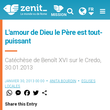
FR
MISSION
L'amour de Dieu le Père est tout-
puissant
Catéchèse de Benoît XVI sur le Credo,
30.01.2013
JANVIER 30, 2013 00:00
ANITA BOURDIN
EGLISES
LOCALES
W
M
F
T
S
h
e
a
w
h
a
s
c
i
a
t
s
e
t
r
Share this Entry
s
e
b
t
e