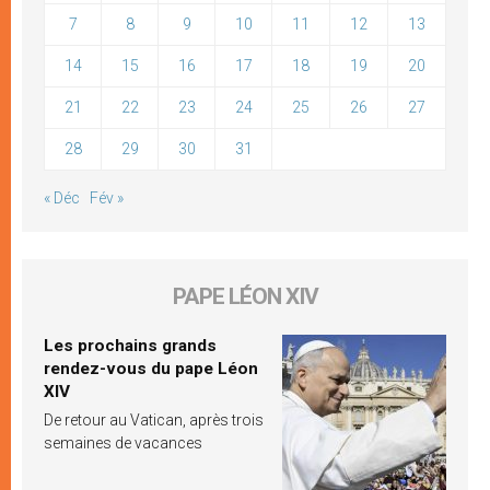
7
8
9
10
11
12
13
14
15
16
17
18
19
20
21
22
23
24
25
26
27
28
29
30
31
« Déc
Fév »
PAPE LÉON XIV
Les prochains grands
rendez-vous du pape Léon
XIV
De retour au Vatican, après trois
semaines de vacances