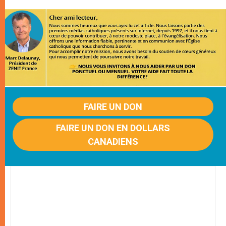
FAIRE UN DON
FAIRE UN DON EN DOLLARS
CANADIENS