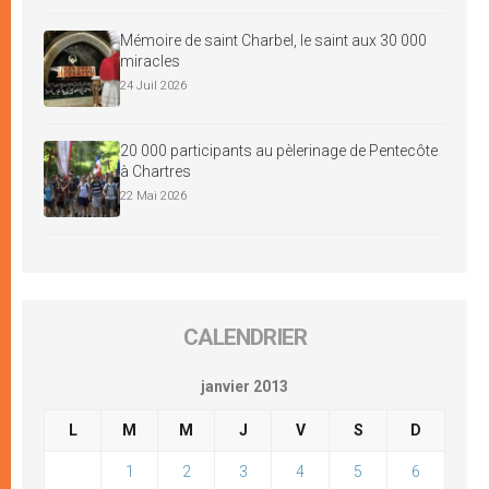
Mémoire de saint Charbel, le saint aux 30 000
miracles
24 Juil 2026
20 000 participants au pèlerinage de Pentecôte
à Chartres
22 Mai 2026
CALENDRIER
janvier 2013
L
M
M
J
V
S
D
1
2
3
4
5
6