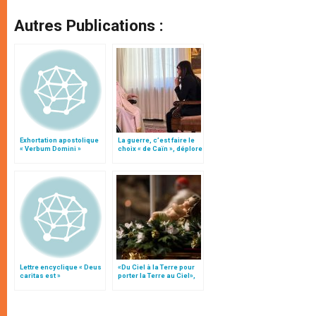
Autres Publications :
Exhortation apostolique
La guerre, c’est faire le
« Verbum Domini »
choix « de Caïn », déplore
le pape François
Lettre encyclique « Deus
«Du Ciel à la Terre pour
caritas est »
porter la Terre au Ciel»,
par Mgr Francesco Follo