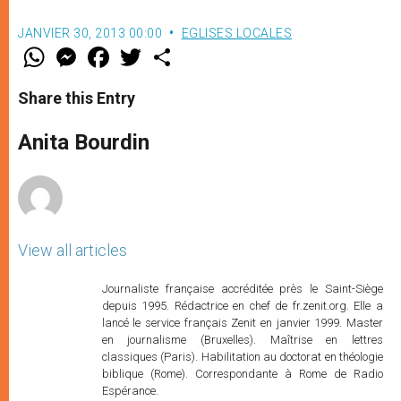
JANVIER 30, 2013 00:00
EGLISES LOCALES
W
M
F
T
S
h
e
a
w
h
a
s
c
i
a
t
s
e
t
r
Share this Entry
s
e
b
t
e
A
n
o
e
p
g
o
r
Anita Bourdin
p
e
k
r
View all articles
Journaliste française accréditée près le Saint-Siège
depuis 1995. Rédactrice en chef de fr.zenit.org. Elle a
lancé le service français Zenit en janvier 1999. Master
en journalisme (Bruxelles). Maîtrise en lettres
classiques (Paris). Habilitation au doctorat en théologie
biblique (Rome). Correspondante à Rome de Radio
Espérance.