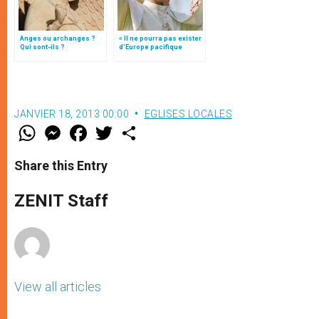
Anges ou archanges ?
« Il ne pourra pas exister
Qui sont-ils ?
d’Europe pacifique
sans… »: l’Ukraine, dans
la vision de Jean-Paul II
JANVIER 18, 2013 00:00
EGLISES LOCALES
W
M
F
T
S
h
e
a
w
h
a
s
c
i
a
t
s
e
t
r
Share this Entry
s
e
b
t
e
A
n
o
e
p
g
o
r
ZENIT Staff
p
e
k
r
View all articles