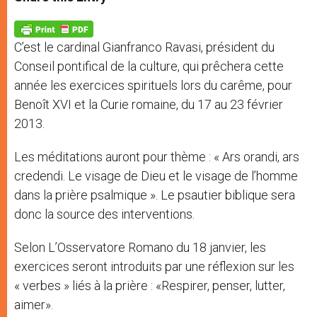
s
e
b
t
e
A
n
o
e
p
g
o
r
p
e
k
C’est le cardinal Gianfranco Ravasi, président du
r
Conseil pontifical de la culture, qui prêchera cette
année les exercices spirituels lors du carême, pour
Benoît XVI et la Curie romaine, du 17 au 23 février
2013.
Les méditations auront pour thème : « Ars orandi, ars
credendi. Le visage de Dieu et le visage de l’homme
dans la prière psalmique ». Le psautier biblique sera
donc la source des interventions.
Selon L’Osservatore Romano du 18 janvier, les
exercices seront introduits par une réflexion sur les
« verbes » liés à la prière : «Respirer, penser, lutter,
aimer».