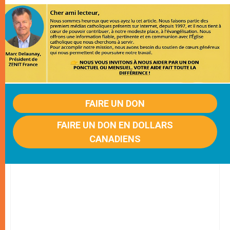
FAIRE UN DON
FAIRE UN DON EN DOLLARS
CANADIENS