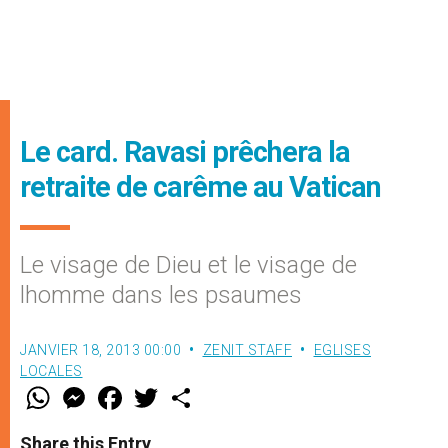
Le card. Ravasi prêchera la
retraite de carême au Vatican
Le visage de Dieu et le visage de
lhomme dans les psaumes
JANVIER 18, 2013 00:00
ZENIT STAFF
EGLISES
LOCALES
W
M
F
T
S
h
e
a
w
h
a
s
c
i
a
t
s
e
t
r
Share this Entry