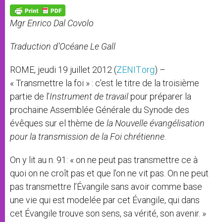
A
n
o
e
p
g
o
r
p
e
k
Mgr Enrico Dal Covolo
r
Traduction d’Océane Le Gall
ROME, jeudi 19 juillet 2012 (
ZENIT.org
) –
« Transmettre la foi » : c’est le titre de la troisième
partie de l’
Instrument de travail
pour préparer la
prochaine Assemblée Générale du Synode des
évêques sur el thème de
la Nouvelle évangélisation
pour la transmission de la Foi chrétienne
.
On y lit au n. 91: « on ne peut pas transmettre ce à
quoi on ne croît pas et que l’on ne vit pas. On ne peut
pas transmettre l’Évangile sans avoir comme base
une vie qui est modelée par cet Évangile, qui dans
cet Évangile trouve son sens, sa vérité, son avenir. »