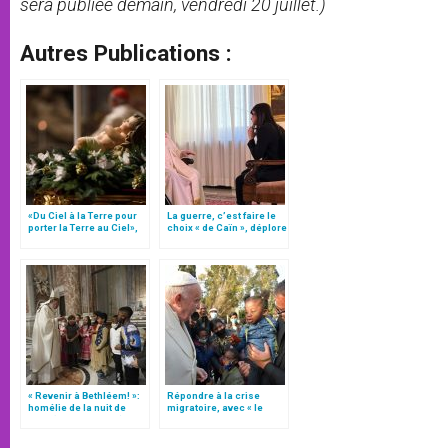
sera publiée demain, vendredi 20 juillet.)
Autres Publications :
«Du Ciel à la Terre pour
La guerre, c’est faire le
porter la Terre au Ciel»,
choix « de Caïn », déplore
par Mgr Francesco Follo
le pape François
« Revenir à Bethléem! »:
Répondre à la crise
homélie de la nuit de
migratoire, avec « le
Noël (texte complet)
style de l’humanité »!
(texte complet)