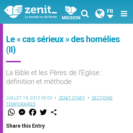
FR
MISSION
Le « cas sérieux » des homélies
(II)
La Bible et les Pères de l’Eglise :
définition et méthode
JUILLET 19, 2012 00:00
ZENIT STAFF
SECTIONS
TEMPORAIRES
W
M
F
T
S
h
e
a
w
h
a
s
c
i
a
t
s
e
t
r
Share this Entry
s
e
b
t
e