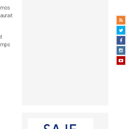
lamos
aurait
nt
temps