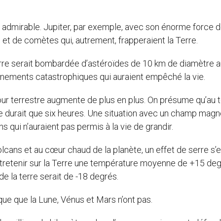
re admirable. Jupiter, par exemple, avec son énorme force 
es et de comètes qui, autrement, frapperaient la Terre.
erre serait bombardée d’astéroïdes de 10 km de diamètre 
ènements catastrophiques qui auraient empêché la vie.
 jour terrestre augmente de plus en plus. On présume qu’au
r ne durait que six heures. Une situation avec un champ mag
ns qui n’auraient pas permis à la vie de grandir.
lcans et au cœur chaud de la planète, un effet de serre s’e
’entretenir sur la Terre une température moyenne de +15 de
de la terre serait de -18 degrés.
ue que la Lune, Vénus et Mars n’ont pas.