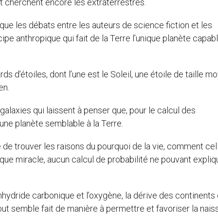
et cherchent encore les extraterrestres.
ue les débats entre les auteurs de science fiction et les
ncipe anthropique qui fait de la Terre l’unique planète capab
s d’étoiles, dont l’une est le Soleil, une étoile de taille m
en.
 galaxies qui laissent à penser que, pour le calcul des
e une planète semblable à la Terre.
 de trouver les raisons du pourquoi de la vie, comment cel
tique miracle, aucun calcul de probabilité ne pouvant expliq
hydride carbonique et l’oxygène, la dérive des continents 
, tout semble fait de manière à permettre et favoriser la nai