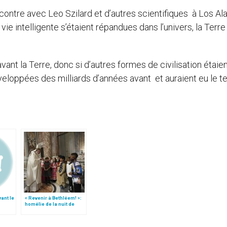
ncontre avec Leo Szilard et d’autres scientifiques à Los A
ie intelligente s’étaient répandues dans l’univers, la Terre 
ant la Terre, donc si d’autres formes de civilisation étaie
veloppées des milliards d’années avant et auraient eu le 
vant le
« Revenir à Bethléem! »:
homélie de la nuit de
Noël (texte complet)