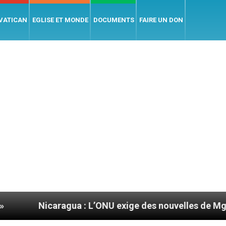
 VATICAN
EGLISE ET MONDE
DOCUMENTS
FAIRE UN DON
icaragua : L’ONU exige des nouvelles de Mgr Mata