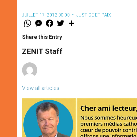
JUILLET 17, 2012 00:00
JUSTICE ET PAIX
W
M
F
T
S
h
e
a
w
h
a
s
c
i
a
t
s
e
t
r
Share this Entry
s
e
b
t
e
A
n
o
e
p
g
o
r
ZENIT Staff
p
e
k
r
View all articles