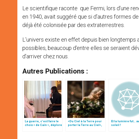
Le scientifique raconte que Fermi, lors d’une re
en 1940, avait suggéré que si d’autres formes de v
déjà été colonisée par des extraterrestres.
L’univers existe en effet depuis bien longtemps av
possibles, beaucoup d’entre elles se seraient dé
d’arriver chez nous.
Autres Publications :
La guerre, c’est faire le
«Du Ciel à la Terre pour
Et la lumière fut… a
choix « de Caïn », déplore
porter la Terre au Ciel»,
soleil !
le pape François
par Mgr Francesco Follo