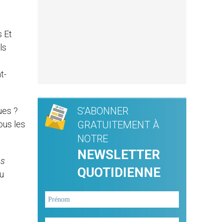
s Et
ls
t-
S'ABONNER
ues ?
ous les
GRATUITEMENT À
NOTRE
NEWSLETTER
s
QUOTIDIENNE
au