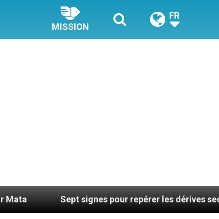
FR
MISSION
Sept signes pour repérer les dérives sectaires du