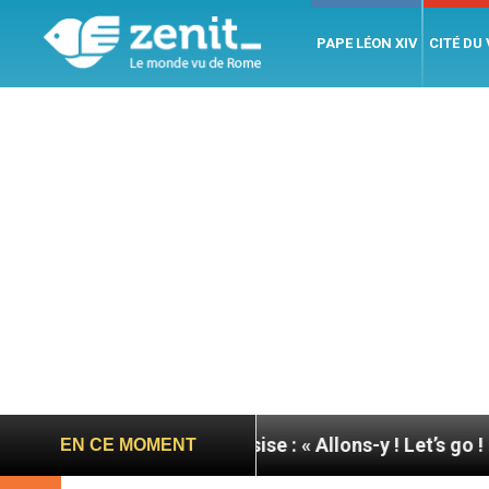
PAPE LÉON XIV
CITÉ DU
rnée du pape à Assise : « Allons-y ! Let’s go ! »
N
EN CE MOMENT