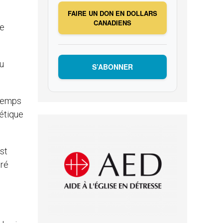
FAIRE UN DON EN DOLLARS
CANADIENS
de
au
S’ABONNER
 temps
nétique
st
gré