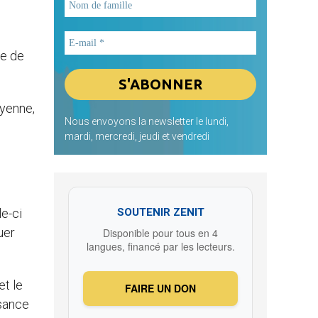
le de
oyenne,
Nous envoyons la newsletter le lundi,
mardi, mercredi, jeudi et vendredi
le-ci
SOUTENIR ZENIT
uer
Disponible pour tous en 4
langues, financé par les lecteurs.
et le
FAIRE UN DON
ssance