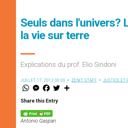
Seuls dans l'univers?
la vie sur terre
Explications du prof. Elio Sindoni
JUILLET 17, 2012 00:00
ZENIT STAFF
JUSTICE ET 
W
M
F
T
S
h
e
a
w
h
a
s
c
i
a
t
s
e
t
r
Share this Entry
s
e
b
t
e
A
n
o
e
p
g
o
r
p
e
k
Antonio Gaspari
r