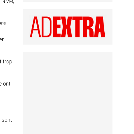
la vie,
ens
er
t trop
e ont
ù sont-