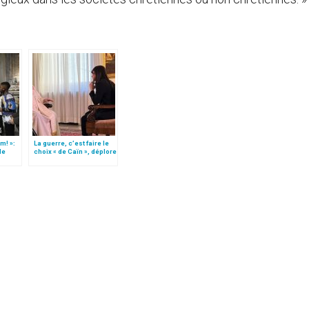
m! »:
La guerre, c’est faire le
de
choix « de Caïn », déplore
t)
le pape François