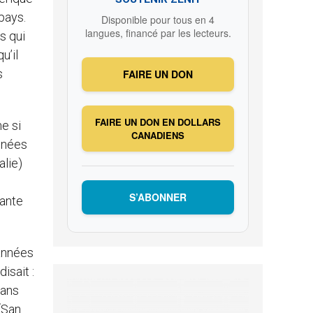
pays.
Disponible pour tous en 4
langues, financé par les lecteurs.
s qui
u’il
s
FAIRE UN DON
FAIRE UN DON EN DOLLARS
e si
CANADIENS
années
alie)
S’ABONNER
tante
 années
isait :
dans
 (San