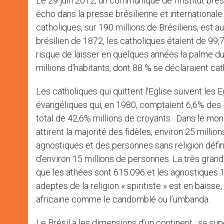
Le 29 juin 2012, un communiqué de l’Institut brés
écho dans la presse brésilienne et international
catholiques, sur 190 millions de Brésiliens, est 
brésilien de 1872, les catholiques étaient de 99,
risque de laisser en quelques années la palme du
millions d’habitants, dont 88 % se déclaraient ca
Les catholiques qui quittent l’Eglise suivent les
évangéliques qui, en 1980, comptaient 6,6% des 
total de 42,6% millions de croyants. Dans le mon
attirent la majorité des fidèles, environ 25 milli
agnostiques et des personnes sans religion défini
d’environ 15 millions de personnes. La très grand
que les athées sont 615.096 et les agnostiques 1
adeptes de la religion « spiritiste » est en baiss
africaine comme le candomblé ou l’umbanda.
Le Brésil a les dimensions d’un continent : sa super