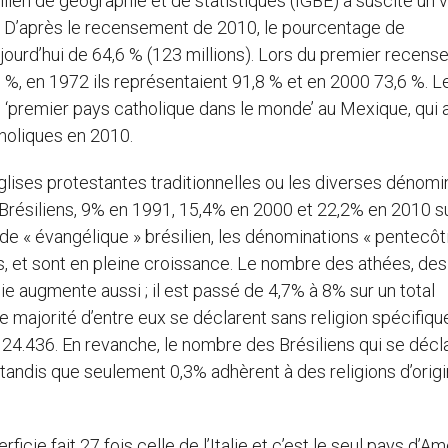
ilien de géographie et de statistiques (IGBE) a suscité un 
e. D’après le recensement de 2010, le pourcentage de
aujourd’hui de 64,6 % (123 millions). Lors du premier recen
7 %, en 1972 ils représentaient 91,8 % et en 2000 73,6 %. Le
 ‘premier pays catholique dans le monde’ au Mexique, qui 
tholiques en 2010.
 Eglises protestantes traditionnelles ou les diverses dénomi
Brésiliens, 9% en 1991, 15,4% en 2000 et 22,2% en 2010 s
de « évangélique » brésilien, les dénominations « pentecôt
ons, et sont en pleine croissance. Le nombre des athées, des
e augmente aussi ; il est passé de 4,7% à 8% sur un total
e majorité d’entre eux se déclarent sans religion spécifique
24.436. En revanche, le nombre des Brésiliens qui se décl
e, tandis que seulement 0,3% adhèrent à des religions d’orig
ficie fait 27 fois celle de l’Italie et c’est le seul pays d’A