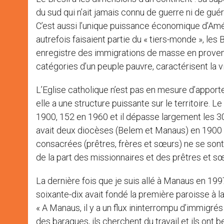
du sud qui n’ait jamais connu de guerre ni de gué
C’est aussi l’unique puissance économique d’Amé
autrefois faisaient partie du « tiers-monde », les Bi
enregistre des immigrations de masse en provena
catégories d’un peuple pauvre, caractérisent la v
L’Eglise catholique n’est pas en mesure d’apport
elle a une structure puissante sur le territoire.
1900, 152 en 1960 et il dépasse largement les 300
avait deux diocèses (Belem et Manaus) en 1900 ; 
consacrées (prêtres, frères et sœurs) ne se son
de la part des missionnaires et des prêtres et sœ
La dernière fois que je suis allé à Manaus en 1997
soixante-dix avait fondé la première paroisse à l
« A Manaus, il y a un flux ininterrompu d’immigrés 
des baraques, ils cherchent du travail et ils ont b