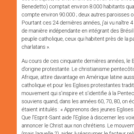
Benedetto) comptait environ 8.000 habitants quan
compte environ 90.000 ; deux autres paroisses o
Pourtant ces 24 dernières années, j’ai vu naître 4
de manière indépendante en intégrant des Brésil
peuple catholique, ceux qui habitent près de la p
charlatans ».
Au cours de ces cinquante dernières années, le Br
d’origine protestante. Le christianisme pentecôt
Afrique, attire davantage en Amérique latine aussi.
catholique et pour les Eglises protestantes tradi
mouvement qui s’inspire et s’identifie à la Pentec
souviens quand, dans les années 60, 70, 80, on écri
étaient intitulés : « Apprenons des jeunes Eglises
Que l’Esprit-Saint aide l’Eglise à discerner les 
annoncer le Christ aux non chrétiens. Le mouvem
(mais laquelle ?), aider à réassumer le facteur r