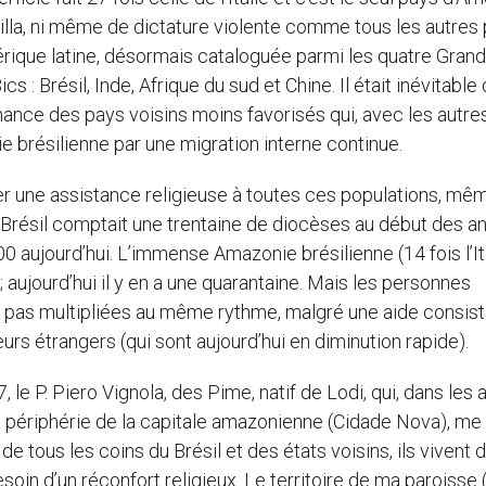
rilla, ni même de dictature violente comme tous les autres 
rique latine, désormais cataloguée parmi les quatre Grand
cs : Brésil, Inde, Afrique du sud et Chine. Il était inévitable q
nce des pays voisins moins favorisés qui, avec les autre
ie brésilienne par une migration interne continue.
er une assistance religieuse à toutes ces populations, mêm
 Le Brésil comptait une trentaine de diocèses au début des 
 aujourd’hui. L’immense Amazonie brésilienne (14 fois l’It
aujourd’hui il y en a une quarantaine. Mais les personnes
t pas multipliées au même rythme, malgré une aide consis
urs étrangers (qui sont aujourd’hui en diminution rapide).
, le P. Piero Vignola, des Pime, natif de Lodi, qui, dans les
a périphérie de la capitale amazonienne (Cidade Nova), me d
de tous les coins du Brésil et des états voisins, ils vivent 
esoin d’un réconfort religieux. Le territoire de ma paroisse