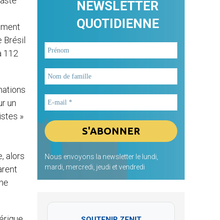
vaste
NEWSLETTER
QUOTIDIENNE
sement
 Brésil
a 112
nations
ur un
istes »
, alors
Nous envoyons la newsletter le lundi,
mardi, mercredi, jeudi et vendredi
arent
ine
mérique
SOUTENIR ZENIT