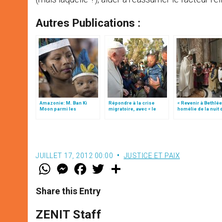
Autres Publications :
Amazonie: M. Ban Ki
Répondre à la crise
« Revenir à Bethlée
Moon parmi les
migratoire, avec « le
homélie de la nuit 
participants du synode
style de l’humanité »!
Noël (texte comple
(texte complet)
JUILLET 17, 2012 00:00
JUSTICE ET PAIX
W
M
F
T
S
h
e
a
w
h
a
s
c
i
a
t
s
e
t
r
Share this Entry
s
e
b
t
e
A
n
o
e
p
g
o
r
ZENIT Staff
p
e
k