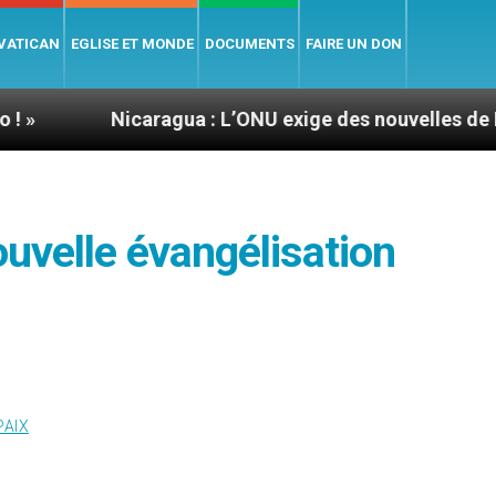
 VATICAN
EGLISE ET MONDE
DOCUMENTS
FAIRE UN DON
icaragua : L’ONU exige des nouvelles de Mgr Mata
nouvelle évangélisation
PAIX