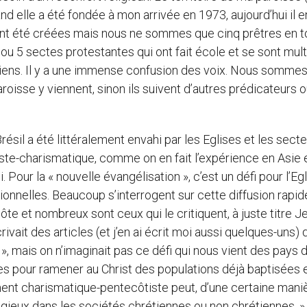
d elle a été fondée à mon arrivée en 1973, aujourd’hui il e
nt été créées mais nous ne sommes que cinq prêtres en to
 ou 5 sectes protestantes qui ont fait école et se sont mult
iens. Il y a une immense confusion des voix. Nous sommes
aroisse y viennent, sinon ils suivent d’autres prédicateurs 
ésil a été littéralement envahi par les Eglises et les sect
iste-charismatique, comme on en fait l’expérience en Asie 
 Pour la « nouvelle évangélisation », c’est un défi pour l’Eg
tionnelles. Beaucoup s’interrogent sur cette diffusion rapid
ôte et nombreux sont ceux qui le critiquent, à juste titre 
vait des articles (et j’en ai écrit moi aussi quelques-uns) 
 », mais on n’imaginait pas ce défi qui nous vient des pays 
voies pour ramener au Christ des populations déjà baptisées 
ent charismatique-pentecôtiste peut, d’une certaine mani
eligieux dans les sociétés chrétiennes ou non chrétiennes. »