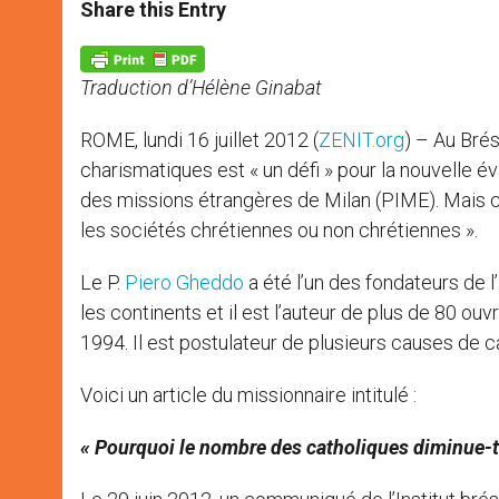
t
s
e
t
r
Share this Entry
s
e
b
t
e
A
n
o
e
p
g
o
r
p
e
k
Traduction d’Hélène Ginabat
r
ROME, lundi 16 juillet 2012 (
ZENIT.org
) – Au Bré
charismatiques est « un défi » pour la nouvelle éva
des missions étrangères de Milan (PIME). Mais c
les sociétés chrétiennes ou non chrétiennes ».
Le P.
Piero Gheddo
a été l’un des fondateurs de 
les continents et il est l’auteur de plus de 80 ou
1994. Il est postulateur de plusieurs causes de can
Voici un article du missionnaire intitulé :
« Pourquoi le nombre des catholiques diminue-t-