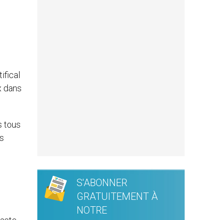
ifical
x dans
s tous
is
S'ABONNER
GRATUITEMENT À
NOTRE