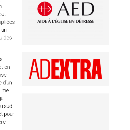
n
ut.
ipliées
 un
ou des
es
et en
lise
e d’un
Je me
qui
du sud.
et pour
ère