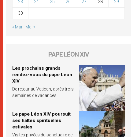
23
24
25
26
27
28
29
30
« Mar
Mai »
PAPE LÉON XIV
Les prochains grands
rendez-vous du pape Léon
XIV
De retour au Vatican, après trois
semaines de vacances
Le pape Léon XIV poursuit
ses haltes spirituelles
estivales
Visites privées du sanctuaire de