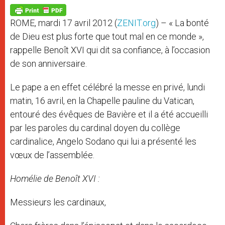
A
n
o
e
p
g
o
r
p
e
k
ROME, mardi 17 avril 2012 (
ZENIT.org
) – « La bonté
r
de Dieu est plus forte que tout mal en ce monde »,
rappelle Benoît XVI qui dit sa confiance, à l’occasion
de son anniversaire.
Le pape a en effet célébré la messe en privé, lundi
matin, 16 avril, en la Chapelle pauline du Vatican,
entouré des évêques de Bavière et il a été accueilli
par les paroles du cardinal doyen du collège
cardinalice, Angelo Sodano qui lui a présenté les
vœux de l’assemblée.
Homélie de Benoît XVI :
Messieurs les cardinaux,