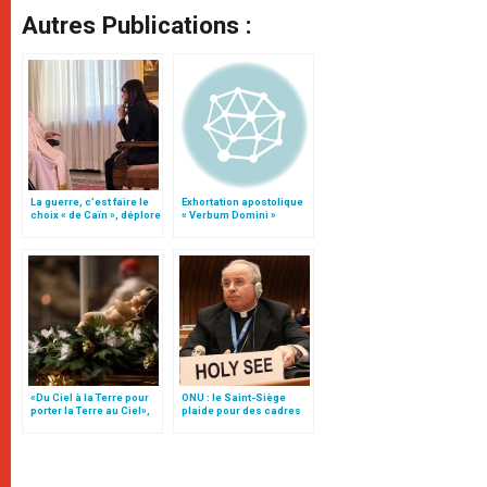
Autres Publications :
La guerre, c’est faire le
Exhortation apostolique
choix « de Caïn », déplore
« Verbum Domini »
le pape François
«Du Ciel à la Terre pour
ONU : le Saint-Siège
porter la Terre au Ciel»,
plaide pour des cadres
par Mgr Francesco Follo
en matière d’eau et
d’assainissement