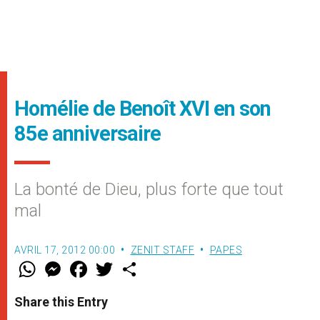
Homélie de Benoît XVI en son
85e anniversaire
La bonté de Dieu, plus forte que tout
mal
AVRIL 17, 2012 00:00
ZENIT STAFF
PAPES
W
M
F
T
S
h
e
a
w
h
a
s
c
i
a
t
s
e
t
r
Share this Entry
s
e
b
t
e