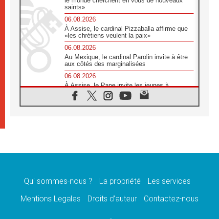
le monde cherchent en vous de nouveaux
saints»
06.08.2026
À Assise, le cardinal Pizzaballa affirme que
«les chrétiens veulent la paix»
06.08.2026
Au Mexique, le cardinal Parolin invite à être
aux côtés des marginalisées
06.08.2026
À Assise, le Pape invite les jeunes à
«construire la civilisation de l'amour»
05.08.2026
La visite du Pape en Argentine portera «un
message de paix et de dignité humaine»
05.08.2026
«La visite du Pape en Uruguay renforcera
l'espérance» affirme Mgr Tróccoli
05.08.2026
Le nonce en Ukraine: «Il est inquiétant
d'entendre ceux qui bénissent la guerre»
Qui sommes-nous ?
La propriété
Les services
05.08.2026
Mentions Legales
Droits d’auteur
Contactez-nous
Léon XIV au Pérou, une lueur d'espoir pour
un peuple en quête de paix
05.08.2026