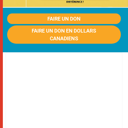
FAIRE UN DON
FAIRE UN DON EN DOLLARS
CANADIENS