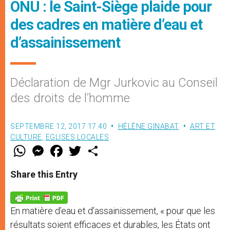
ONU : le Saint-Siège plaide pour
des cadres en matière d’eau et
d’assainissement
Déclaration de Mgr Jurkovic au Conseil
des droits de l’homme
SEPTEMBRE 12, 2017 17:40
HÉLÈNE GINABAT
ART ET
CULTURE
,
EGLISES LOCALES
W
M
F
T
S
h
e
a
w
h
a
s
c
i
a
t
s
e
t
r
Share this Entry
s
e
b
t
e
A
n
o
e
p
g
o
r
p
e
k
En matière d’eau et d’assainissement, « pour que les
r
résultats soient efficaces et durables, les États ont