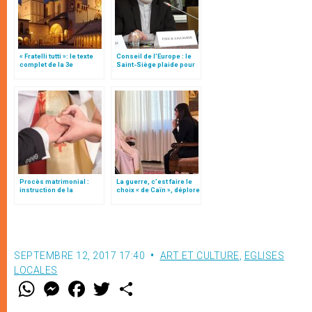
« Fratelli tutti »: le texte
Conseil de l'Europe : le
complet de la 3e
Saint-Siège plaide pour
encyclique du pape
"une affirmation ferme du
François
droit à la liberté
religieuse"
Procès matrimonial :
La guerre, c’est faire le
instruction de la
choix « de Caïn », déplore
Congrégation pour
le pape François
l'éducation catholique
SEPTEMBRE 12, 2017 17:40
ART ET CULTURE
,
EGLISES
LOCALES
W
M
F
T
S
h
e
a
w
h
a
s
c
i
a