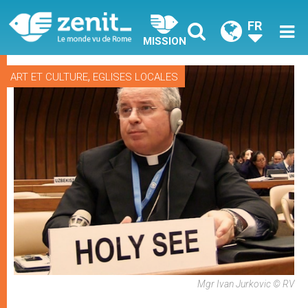
FR
MISSION
,
ART ET CULTURE
EGLISES LOCALES
Mgr Ivan Jurkovic © RV