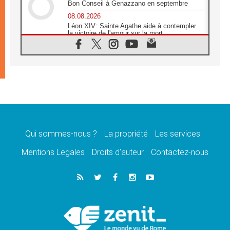
Bon Conseil à Genazzano en septembre
08.08.2026
Léon XIV: Sainte Agathe aide à contempler
la victoire de l'amour sur la mort
08.08.2026
«Relancer l'empathie», le projet Triennal d'art
des Universités catholiques
08.08.2026
Signis 2026, donner la parole aux religieuses
catholiques
08.08.2026
Au Bangladesh, l'Église accompagne les
Dalits sur le chemin de la dignité
Qui sommes-nous ?
La propriété
Les services
07.08.2026
Philippines: le vicariat apostolique de
Mentions Legales
Droits d’auteur
Contactez-nous
Calapan devient un diocèse
07.08.2026
Congo-Brazzaville: le 15 août, entre solennité
de l'Assomption et mémoire nationale
07.08.2026
«La paix commence par l'empathie» estime
le cardinal Parolin