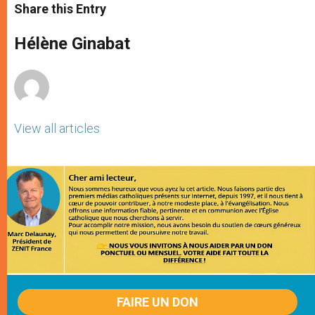
t
s
e
t
r
Share this Entry
s
e
b
t
e
A
n
o
e
p
g
o
r
Hélène Ginabat
p
e
k
r
View all articles
FAIRE UN DON