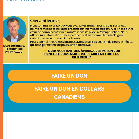
FAIRE UN DON
FAIRE UN DON EN DOLLARS
CANADIENS