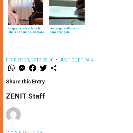
La guerre, c’est faire le
Lettre apostolique du
choix « de Caïn », déplore
pape François
le pape François
«Misericordia et misera»
(texte complet)
FÉVRIER 23, 2012 00:00
JUSTICE ET PAIX
W
M
F
T
S
h
e
a
w
h
a
s
c
i
a
t
s
e
t
r
Share this Entry
s
e
b
t
e
A
n
o
e
p
g
o
r
ZENIT Staff
p
e
k
r
View all articles