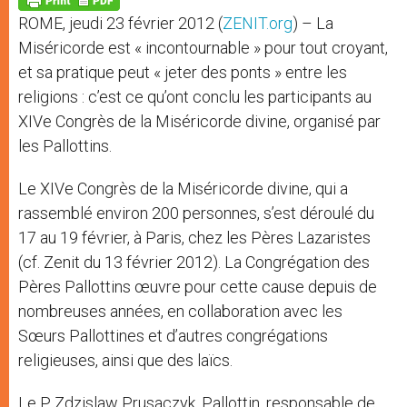
p
e
k
ROME, jeudi 23 février 2012 (
ZENIT.org
) – La
r
Miséricorde est « incontournable » pour tout croyant,
et sa pratique peut « jeter des ponts » entre les
religions : c’est ce qu’ont conclu les participants au
XIVe Congrès de la Miséricorde divine, organisé par
les Pallottins.
Le XIVe Congrès de la Miséricorde divine, qui a
rassemblé environ 200 personnes, s’est déroulé du
17 au 19 février, à Paris, chez les Pères Lazaristes
(cf. Zenit du 13 février 2012). La Congrégation des
Pères Pallottins œuvre pour cette cause depuis de
nombreuses années, en collaboration avec les
Sœurs Pallottines et d’autres congrégations
religieuses, ainsi que des laïcs.
Le P. Zdzislaw Prusaczyk, Pallottin, responsable de