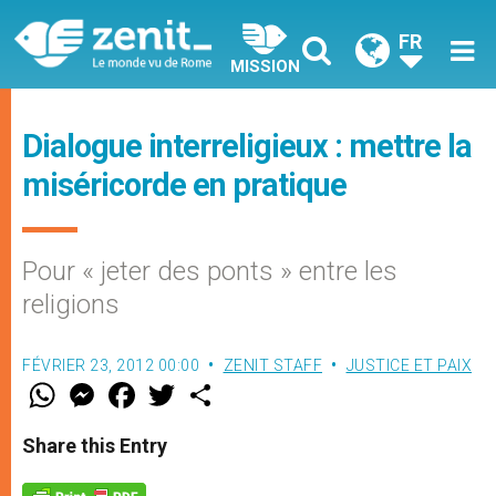
FR
MISSION
Dialogue interreligieux : mettre la
miséricorde en pratique
Pour « jeter des ponts » entre les
religions
FÉVRIER 23, 2012 00:00
ZENIT STAFF
JUSTICE ET PAIX
W
M
F
T
S
h
e
a
w
h
a
s
c
i
a
t
s
e
t
r
Share this Entry
s
e
b
t
e
A
n
o
e
p
g
o
r