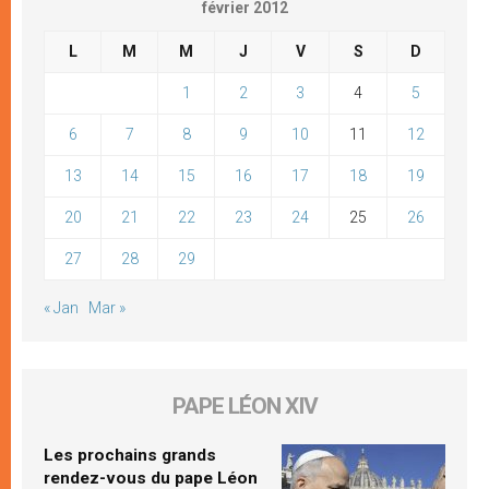
février 2012
L
M
M
J
V
S
D
1
2
3
4
5
6
7
8
9
10
11
12
13
14
15
16
17
18
19
20
21
22
23
24
25
26
27
28
29
« Jan
Mar »
PAPE LÉON XIV
Les prochains grands
rendez-vous du pape Léon