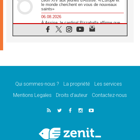
Léon XIV aux jeunes d'Assise: «l'Europe et
le monde cherchent en vous de nouveaux
saints»
06.08.2026
À Assise, le cardinal Pizzaballa affirme que
«les chrétiens veulent la paix»
06.08.2026
Au Mexique, le cardinal Parolin invite à être
aux côtés des marginalisées
06.08.2026
À Assise, le Pape invite les jeunes à
«construire la civilisation de l'amour»
05.08.2026
La visite du Pape en Argentine portera «un
message de paix et de dignité humaine»
Qui sommes-nous ?
La propriété
Les services
05.08.2026
Mentions Legales
Droits d’auteur
Contactez-nous
«La visite du Pape en Uruguay renforcera
l'espérance» affirme Mgr Tróccoli
05.08.2026
Le nonce en Ukraine: «Il est inquiétant
d'entendre ceux qui bénissent la guerre»
05.08.2026
Léon XIV au Pérou, une lueur d'espoir pour
un peuple en quête de paix