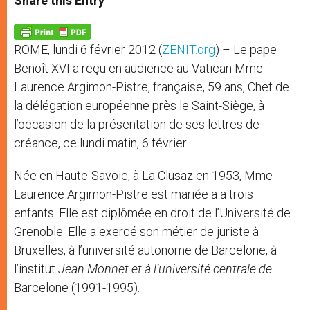
Share this Entry
s
e
b
t
e
A
n
o
e
p
g
o
r
p
e
k
ROME, lundi 6 février 2012 (
ZENIT.org
) – Le pape
r
Benoît XVI a reçu en audience au Vatican Mme
Laurence Argimon-Pistre, française, 59 ans, Chef de
la délégation européenne près le Saint-Siège, à
l’occasion de la présentation de ses lettres de
créance, ce lundi matin, 6 février.
Née en Haute-Savoie, à La Clusaz en 1953, Mme
Laurence Argimon-Pistre est mariée a a trois
enfants. Elle est diplômée en droit de l’Université de
Grenoble. Elle a exercé son métier de juriste à
Bruxelles, à l’université autonome de Barcelone, à
l’institut
Jean Monnet et à l’université centrale de
Barcelone (1991-1995).