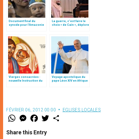
Document final du
La guerre, c’est faire le
synode pour l'Amazonie
choix « de Caïn », déplore
en français: traduction
le pape François
non officielle
Vierges consacrées :
Voyage apostolique du
nouvelle Instruction du
pape Léon XIV en Afrique
Vatican
FÉVRIER 06, 2012 00:00
EGLISES LOCALES
W
M
F
T
S
h
e
a
w
h
a
s
c
i
a
t
s
e
t
r
Share this Entry
s
e
b
t
e