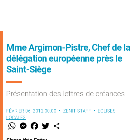
Mme Argimon-Pistre, Chef de la
délégation européenne près le
Saint-Siège
Présentation des lettres de créances
FÉVRIER 06, 2012 00:00
ZENIT STAFF
EGLISES
LOCALES
W
M
F
T
S
h
e
a
w
h
a
s
c
i
a
t
s
e
t
r