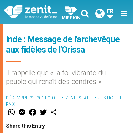
FR
MISSION
Inde : Message de l'archevêque
aux fidèles de l'Orissa
Il rappelle que « la foi vibrante du
peuple qui renaît des cendres »
DÉCEMBRE 23, 2011 00:00
ZENIT STAFF
JUSTICE ET
PAIX
W
M
F
T
S
h
e
a
w
h
a
s
c
i
a
t
s
e
t
r
Share this Entry
s
e
b
t
e