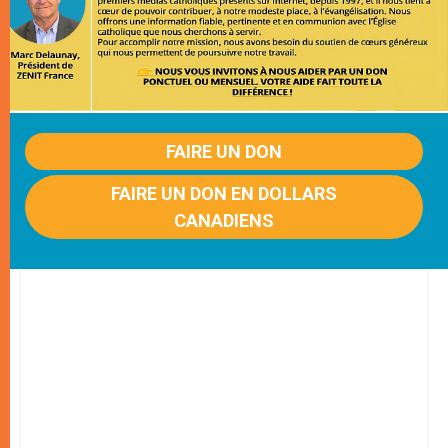
FAIRE UN DON
FAIRE UN DON EN DOLLARS
CANADIENS