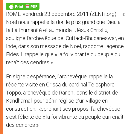
A
n
o
e
p
g
o
r
p
e
k
ROME, vendredi 23 décembre 2011 (ZENIT.org) – «
r
Noël nous rappelle le don le plus grand que Dieu a
fait à l’humanité et au monde : Jésus Christ »,
souligne l’archevêque de Cuttack-Bhubaneswar, en
Inde, dans son message de Noël, rapporte l’agence
Fides. Il rappelle que « la foi vibrante du peuple qui
renaît des cendres ».
En signe d’espérance, l’archevêque, rappelle la
récente visite en Orissa du cardinal Telesphore
Toppo, archevêque de Ranchi, dans le district de
Kandhamal, pour bénir l’église d’un village en
construction. Reprenant ses propos, l’archevêque
s’est félicité de « la foi vibrante du peuple qui renaît
des cendres ».