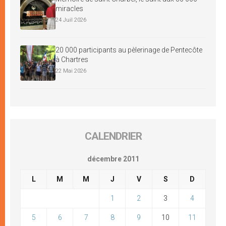
miracles
24 Juil 2026
20 000 participants au pèlerinage de Pentecôte
à Chartres
22 Mai 2026
CALENDRIER
décembre 2011
L
M
M
J
V
S
D
1
2
3
4
5
6
7
8
9
10
11