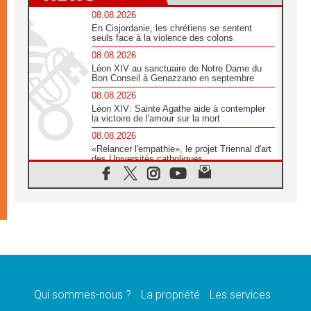
08.08.2026
En Cisjordanie, les chrétiens se sentent
seuls face à la violence des colons
08.08.2026
Léon XIV au sanctuaire de Notre Dame du
Bon Conseil à Genazzano en septembre
08.08.2026
Léon XIV: Sainte Agathe aide à contempler
la victoire de l'amour sur la mort
08.08.2026
«Relancer l'empathie», le projet Triennal d'art
des Universités catholiques
08.08.2026
Signis 2026, donner la parole aux religieuses
catholiques
08.08.2026
Au Bangladesh, l'Église accompagne les
Dalits sur le chemin de la dignité
07.08.2026
Philippines: le vicariat apostolique de
Calapan devient un diocèse
Qui sommes-nous ?
La propriété
Les services
07.08.2026
Congo-Brazzaville: le 15 août, entre solennité