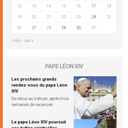
12
13
14
15
16
17
18
19
20
21
22
23
24
25
26
27
28
29
30
31
« Nov
Jan »
PAPE LÉON XIV
Les prochains grands
rendez-vous du pape Léon
XIV
De retour au Vatican, après trois
semaines de vacances
Le pape Léon XIV poursuit
ses haltes spirituelles