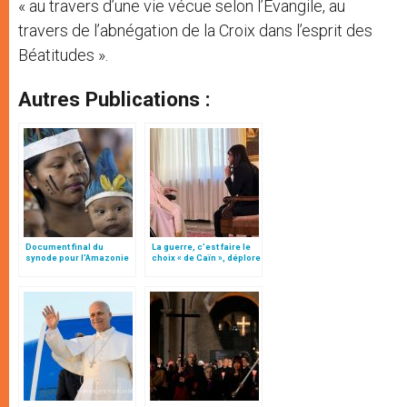
« au travers d’une vie vécue selon l’Evangile, au
travers de l’abnégation de la Croix dans l’esprit des
Béatitudes ».
Autres Publications :
Document final du
La guerre, c’est faire le
synode pour l'Amazonie
choix « de Caïn », déplore
en français: traduction
le pape François
non officielle