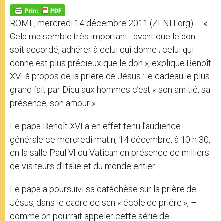
A
n
o
e
p
g
o
r
p
e
k
ROME, mercredi 14 décembre 2011 (ZENIT.org) – «
r
Cela me semble très important : avant que le don
soit accordé, adhérer à celui qui donne ; celui qui
donne est plus précieux que le don », explique Benoît
XVI à propos de la prière de Jésus : le cadeau le plus
grand fait par Dieu aux hommes c’est « son amitié, sa
présence, son amour ».
Le pape Benoît XVI a en effet tenu l’audience
générale ce mercredi matin, 14 décembre, à 10 h 30,
en la salle Paul VI du Vatican en présence de milliers
de visiteurs d’Italie et du monde entier.
Le pape a poursuivi sa catéchèse sur la prière de
Jésus, dans le cadre de son « école de prière », –
comme on pourrait appeler cette série de