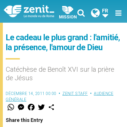
FR
MISSION
Le cadeau le plus grand : l'amitié,
la présence, l'amour de Dieu
Catéchèse de Benoît XVI sur la prière
de Jésus
DÉCEMBRE 14, 2011 00:00
ZENIT STAFF
AUDIENCE
GÉNÉRALE
W
M
F
T
S
h
e
a
w
h
a
s
c
i
a
t
s
e
t
r
Share this Entry
s
e
b
t
e