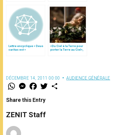
Lettre encyclique « Deus
«Du Ciel à la Terre pour
caritas est »
porter la Terre au Ciel»,
par Mgr Francesco Follo
DÉCEMBRE 14, 2011 00:00
AUDIENCE GÉNÉRALE
W
M
F
T
S
h
e
a
w
h
a
s
c
i
a
t
s
e
t
r
Share this Entry
s
e
b
t
e
A
n
o
e
p
g
o
r
ZENIT Staff
p
e
k
r