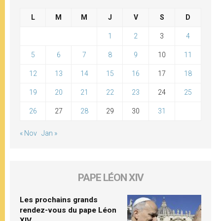
L
M
M
J
V
S
D
1
2
3
4
5
6
7
8
9
10
11
12
13
14
15
16
17
18
19
20
21
22
23
24
25
26
27
28
29
30
31
« Nov
Jan »
PAPE LÉON XIV
Les prochains grands
rendez-vous du pape Léon
XIV