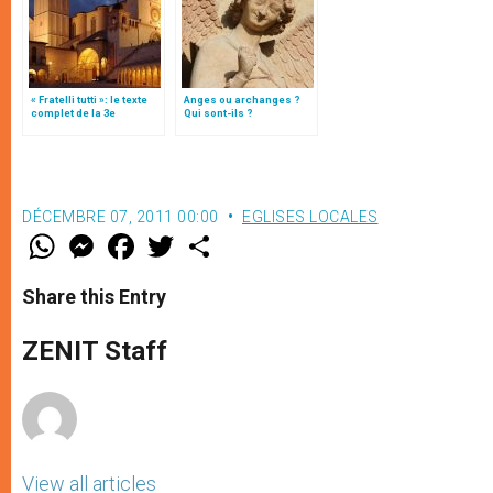
« Fratelli tutti »: le texte
Anges ou archanges ?
complet de la 3e
Qui sont-ils ?
encyclique du pape
François
DÉCEMBRE 07, 2011 00:00
EGLISES LOCALES
W
M
F
T
S
h
e
a
w
h
a
s
c
i
a
t
s
e
t
r
Share this Entry
s
e
b
t
e
A
n
o
e
p
g
o
r
ZENIT Staff
p
e
k
r
View all articles