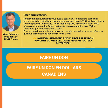
FAIRE UN DON
FAIRE UN DON EN DOLLARS
CANADIENS