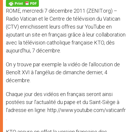
p
g
o
r
p
e
k
ROME, mercredi 7 décembre 2011 (ZENIT.org) –
r
Radio Vatican et le Centre de télévision du Vatican
(CTV) enrichissent leurs offres sur YouTube en
ajoutant un site en français grâce à leur collaboration
avec la télévision catholique française KTO, dès
aujourd’hui, 7 décembre.
On y trouve par exemple la vidéo de l’allocution de
Benoît XVI à l’angélus de dimanche dernier, 4
décembre.
Chaque jour des vidéos en français seront ainsi
postées sur l’actualité du pape et du Saint-Siège à
l’adresse en ligne: http://www.youtube.com/vaticanfr
.
KTO assure en effet la version française des