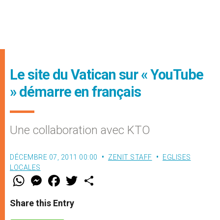
Le site du Vatican sur « YouTube
» démarre en français
Une collaboration avec KTO
DÉCEMBRE 07, 2011 00:00
ZENIT STAFF
EGLISES
LOCALES
W
M
F
T
S
h
e
a
w
h
a
s
c
i
a
t
s
e
t
r
Share this Entry
s
e
b
t
e
A
n
o
e