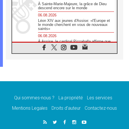
À Sainte-Marie-Majeure, la grâce de Dieu
descend encore sur le monde
06.08.2026
Léon XIV aux jeunes d'Assise: «l'Europe et
le monde cherchent en vous de nouveaux
saints»
06.08.2026
À Assise, le cardinal Pizzaballa affirme que
«les chrétiens veulent la paix»
06.08.2026
Au Mexique, le cardinal Parolin invite à être
aux côtés des marginalisées
06.08.2026
À Assise, le Pape invite les jeunes à
«construire la civilisation de l'amour»
05.08.2026
La visite du Pape en Argentine portera «un
message de paix et de dignité humaine»
Qui sommes-nous ?
La propriété
Les services
05.08.2026
Mentions Legales
Droits d’auteur
Contactez-nous
«La visite du Pape en Uruguay renforcera
l'espérance» affirme Mgr Tróccoli
05.08.2026
Le nonce en Ukraine: «Il est inquiétant
d'entendre ceux qui bénissent la guerre»