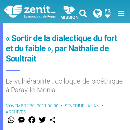
FR
MISSION
« Sortir de la dialectique du fort
et du faible », par Nathalie de
Soultrait
La vulnérabilité : colloque de bioéthique
à Paray-le-Monial
NOVEMBRE 30, 2011 00:00
SÉVERINE JAHAN
ARCHIVES
W
M
F
T
S
h
e
a
w
h
a
s
c
i
a