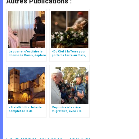
Autres Publications :
La guerre, c’est faire le
«Du Ciel à la Terre pour
choix « de Caïn », déplore
porter la Terre au Ciel»,
le pape François
par Mgr Francesco Follo
« Fratelli tutti »: le texte
Répondre à la crise
complet de la 3e
migratoire, avec « le
encyclique du pape
style de l’humanité »!
François
(texte complet)