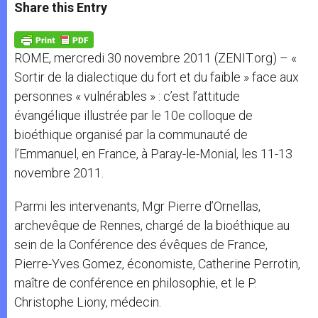
t
s
e
t
r
Share this Entry
s
e
b
t
e
A
n
o
e
p
g
o
r
p
e
k
ROME, mercredi 30 novembre 2011 (ZENIT.org) – «
r
Sortir de la dialectique du fort et du faible » face aux
personnes « vulnérables » : c’est l’attitude
évangélique illustrée par le 10e colloque de
bioéthique organisé par la communauté de
l’Emmanuel, en France, à Paray-le-Monial, les 11-13
novembre 2011.
Parmi les intervenants, Mgr Pierre d’Ornellas,
archevêque de Rennes, chargé de la bioéthique au
sein de la Conférence des évêques de France,
Pierre-Yves Gomez, économiste, Catherine Perrotin,
maître de conférence en philosophie, et le P.
Christophe Liony, médecin.