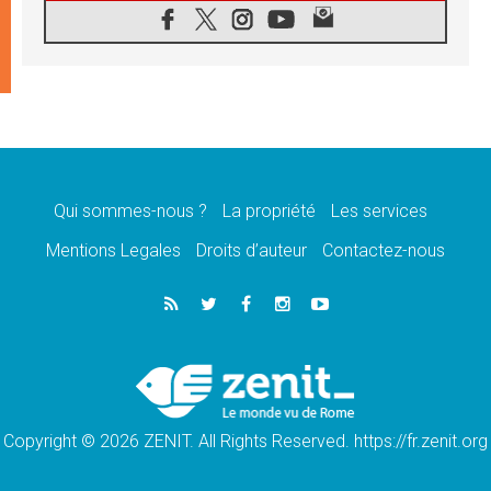
«les chrétiens veulent la paix»
06.08.2026
Au Mexique, le cardinal Parolin invite à être
aux côtés des marginalisées
06.08.2026
À Assise, le Pape invite les jeunes à
«construire la civilisation de l'amour»
05.08.2026
La visite du Pape en Argentine portera «un
message de paix et de dignité humaine»
Qui sommes-nous ?
La propriété
Les services
05.08.2026
Mentions Legales
Droits d’auteur
Contactez-nous
«La visite du Pape en Uruguay renforcera
l'espérance» affirme Mgr Tróccoli
05.08.2026
Le nonce en Ukraine: «Il est inquiétant
d'entendre ceux qui bénissent la guerre»
05.08.2026
Léon XIV au Pérou, une lueur d'espoir pour
un peuple en quête de paix
Copyright © 2026 ZENIT. All Rights Reserved. https://fr.zenit.org