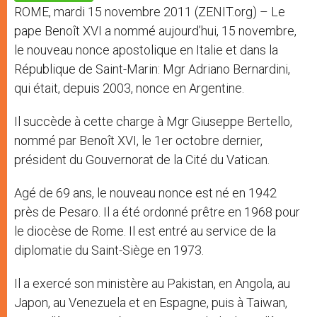
p
e
k
ROME, mardi 15 novembre 2011 (ZENIT.org) – Le
r
pape Benoît XVI a nommé aujourd’hui, 15 novembre,
le nouveau nonce apostolique en Italie et dans la
République de Saint-Marin: Mgr Adriano Bernardini,
qui était, depuis 2003, nonce en Argentine.
Il succède à cette charge à Mgr Giuseppe Bertello,
nommé par Benoît XVI, le 1er octobre dernier,
président du Gouvernorat de la Cité du Vatican.
Agé de 69 ans, le nouveau nonce est né en 1942
près de Pesaro. Il a été ordonné prêtre en 1968 pour
le diocèse de Rome. Il est entré au service de la
diplomatie du Saint-Siège en 1973.
Il a exercé son ministère au Pakistan, en Angola, au
Japon, au Venezuela et en Espagne, puis à Taiwan,