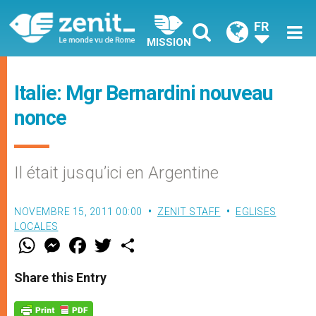
FR
MISSION
Italie: Mgr Bernardini nouveau
nonce
Il était jusqu’ici en Argentine
NOVEMBRE 15, 2011 00:00
ZENIT STAFF
EGLISES
LOCALES
W
M
F
T
S
h
e
a
w
h
a
s
c
i
a
t
s
e
t
r
Share this Entry
s
e
b
t
e
A
n
o
e
p
g
o
r