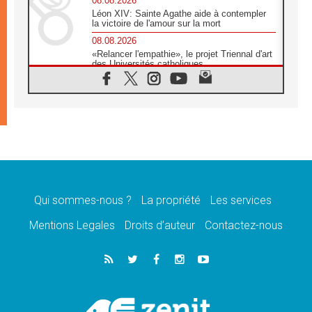
08.08.2026
Léon XIV: Sainte Agathe aide à contempler
la victoire de l'amour sur la mort
08.08.2026
«Relancer l'empathie», le projet Triennal d'art
des Universités catholiques
08.08.2026
Signis 2026, donner la parole aux religieuses
catholiques
08.08.2026
Au Bangladesh, l'Église accompagne les
Dalits sur le chemin de la dignité
07.08.2026
Philippines: le vicariat apostolique de
Calapan devient un diocèse
Qui sommes-nous ?
La propriété
Les services
07.08.2026
Congo-Brazzaville: le 15 août, entre solennité
Mentions Legales
Droits d’auteur
Contactez-nous
de l'Assomption et mémoire nationale
07.08.2026
«La paix commence par l'empathie» estime
le cardinal Parolin
07.08.2026
En Colombie, «la paix ne s'achète pas avec
une signature»