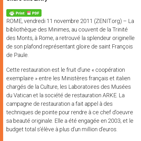
s
e
b
t
e
A
n
o
e
p
g
o
r
p
e
k
ROME, vendredi 11 novembre 2011 (ZENIT.org) – La
r
bibliothèque des Minimes, au couvent de la Trinité
des Monts, à Rome, a retrouvé la splendeur originelle
de son plafond représentant gloire de saint François
de Paule.
Cette restauration est le fruit d’une « coopération
exemplaire » entre les Ministères français et italien
chargés de la Culture, les Laboratoires des Musées
du Vatican et la société de restauration ARKE. La
campagne de restauration a fait appel à des
techniques de pointe pour rendre à ce chef d’oeuvre
sa beauté originale. Elle a été engagée en 2003, et le
budget total s’élève à plus d’un million d’euros.