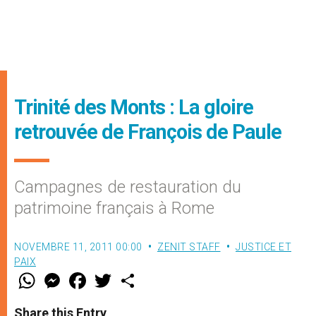
Trinité des Monts : La gloire
retrouvée de François de Paule
Campagnes de restauration du
patrimoine français à Rome
NOVEMBRE 11, 2011 00:00
ZENIT STAFF
JUSTICE ET
PAIX
W
M
F
T
S
h
e
a
w
h
a
s
c
i
a
t
s
e
t
r
Share this Entry