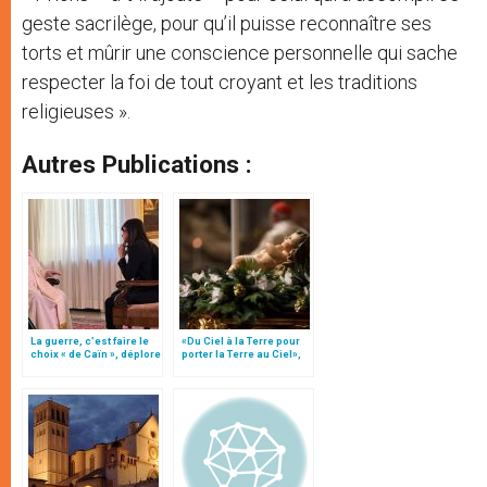
geste sacrilège, pour qu’il puisse reconnaître ses
torts et mûrir une conscience personnelle qui sache
respecter la foi de tout croyant et les traditions
religieuses ».
Autres Publications :
La guerre, c’est faire le
«Du Ciel à la Terre pour
choix « de Caïn », déplore
porter la Terre au Ciel»,
le pape François
par Mgr Francesco Follo