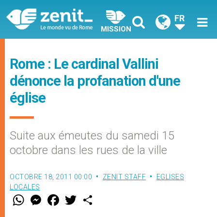
FR
MISSION
Rome : Le cardinal Vallini
dénonce la profanation d'une
église
Suite aux émeutes du samedi 15
octobre dans les rues de la ville
OCTOBRE 18, 2011 00:00
ZENIT STAFF
EGLISES
LOCALES
W
M
F
T
S
h
e
a
w
h
a
s
c
i
a