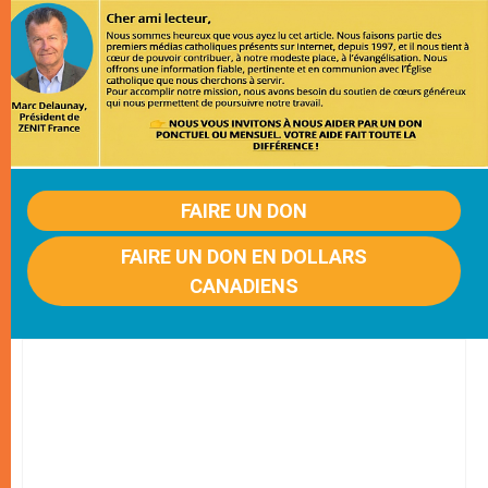
FAIRE UN DON
FAIRE UN DON EN DOLLARS
CANADIENS