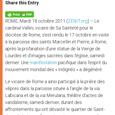
t
s
e
t
r
Share this Entry
s
e
b
t
e
A
n
o
e
p
g
o
r
p
e
k
ROME, Mardi 18 octobre 2011 (
ZENIT.org
) – Le
r
cardinal Vallini, vicaire de Sa Sainteté pour le
diocèse de Rome, s’est rendu le 17 octobre en visite
à la paroisse des saints Marcellin et Pierre, à Rome,
après la profanation d’une statue de la Vierge de
Lourdes et d’images sacrées dans l’église, samedi
dernier. Une
manifestation
pacifique dans l’esprit du
mouvement mondial des « Indignés » a dégénéré.
Le vicaire de Rome a ainsi participé à la prière des
vêpres dans la paroisse située à l’angle de la via
Labicana et de la via Merulana, théâtre d’actes de
vandalisme, samedi dernier, durant des
affrontements qui ont dévasté le quartier de Saint-