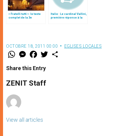
« Fratelli tutti »: le texte
Italie : Le cardinal Vallini,
complet de la 3e
première réponse à la
encyclique du pape
lettre du pape
François
OCTOBRE 18, 2011 00:00
EGLISES LOCALES
W
M
F
T
S
h
e
a
w
h
a
s
c
i
a
t
s
e
t
r
Share this Entry
s
e
b
t
e
A
n
o
e
p
g
o
r
ZENIT Staff
p
e
k
r
View all articles