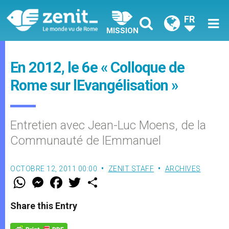
FR
MISSION
En 2012, le 6e « Colloque de
Rome sur lEvangélisation »
Entretien avec Jean-Luc Moens, de la
Communauté de lEmmanuel
OCTOBRE 12, 2011 00:00
ZENIT STAFF
ARCHIVES
W
M
F
T
S
h
e
a
w
h
a
s
c
i
a
t
s
e
t
r
Share this Entry
s
e
b
t
e
A
n
o
e
p
g
o
r