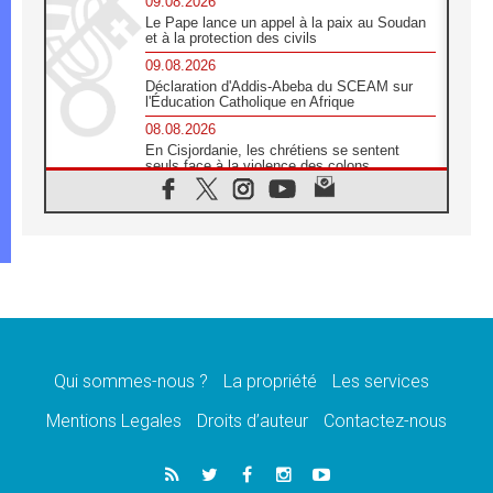
09.08.2026
Le Pape lance un appel à la paix au Soudan
et à la protection des civils
09.08.2026
Déclaration d'Addis-Abeba du SCEAM sur
l'Éducation Catholique en Afrique
08.08.2026
En Cisjordanie, les chrétiens se sentent
seuls face à la violence des colons
08.08.2026
Léon XIV au sanctuaire de Notre Dame du
Bon Conseil à Genazzano en septembre
08.08.2026
Léon XIV: Sainte Agathe aide à contempler
la victoire de l'amour sur la mort
08.08.2026
«Relancer l'empathie», le projet Triennal d'art
des Universités catholiques
Qui sommes-nous ?
La propriété
Les services
08.08.2026
Signis 2026, donner la parole aux religieuses
Mentions Legales
Droits d’auteur
Contactez-nous
catholiques
08.08.2026
Au Bangladesh, l'Église accompagne les
Dalits sur le chemin de la dignité