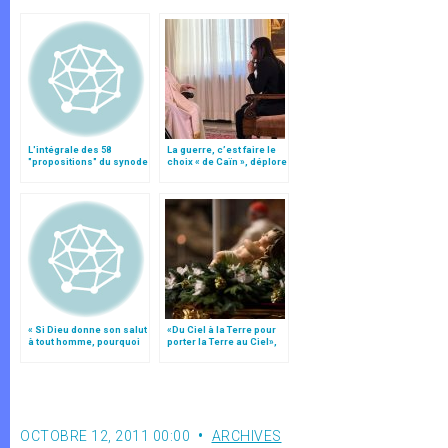
L'intégrale des 58
La guerre, c’est faire le
"propositions" du synode
choix « de Caïn », déplore
le pape François
« Si Dieu donne son salut
«Du Ciel à la Terre pour
à tout homme, pourquoi
porter la Terre au Ciel»,
évangéliser ? »
par Mgr Francesco Follo
OCTOBRE 12, 2011 00:00
ARCHIVES