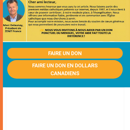
FAIRE UN DON
FAIRE UN DON EN DOLLARS
CANADIENS