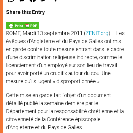
h
e
a
w
h
a
s
c
i
a
t
s
e
t
r
Share this Entry
s
e
b
t
e
A
n
o
e
p
g
o
r
p
e
k
ROME, Mardi 13 septembre 2011 (
ZENIT.org
) – Les
r
évêques d’Angleterre et du Pays de Galles ont mis
en garde contre toute mesure entrant dans le cadre
d’une discrimination religieuse indirecte, comme le
licenciement d’un employé sur son lieu de travail
pour avoir porté un crucifix autour du cou. Une
mesure qu’ils jugent « disproportionnée ».
Cette mise en garde fait l’objet d’un document
détaillé publié la semaine dernière par le
Département pour la responsabilité chrétienne et la
citoyenneté de la Conférence épiscopale
d’Angleterre et du Pays de Galles.