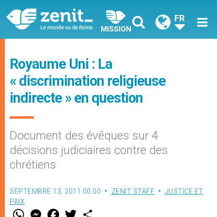
FR
MISSION
Royaume Uni : La
« discrimination religieuse
indirecte » en question
Document des évêques sur 4
décisions judiciaires contre des
chrétiens
SEPTEMBRE 13, 2011 00:00
ZENIT STAFF
JUSTICE ET
PAIX
W
M
F
T
S