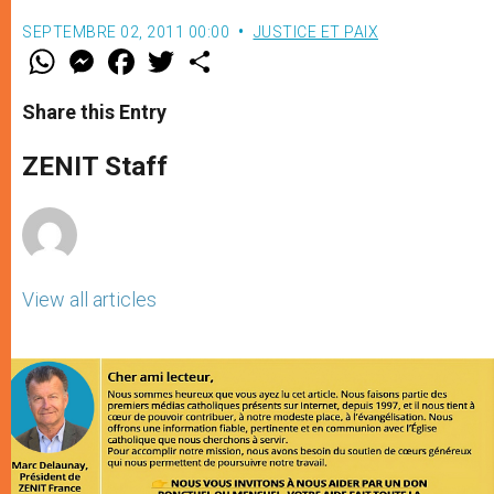
SEPTEMBRE 02, 2011 00:00
JUSTICE ET PAIX
W
M
F
T
S
h
e
a
w
h
a
s
c
i
a
t
s
e
t
r
Share this Entry
s
e
b
t
e
A
n
o
e
p
g
o
r
ZENIT Staff
p
e
k
r
View all articles