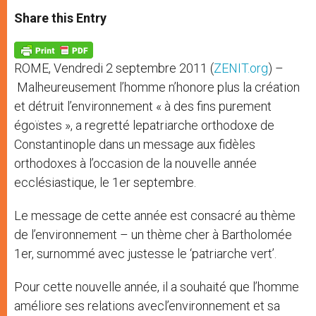
a
s
c
i
a
t
s
e
t
r
Share this Entry
s
e
b
t
e
A
n
o
e
p
g
o
r
p
e
k
ROME, Vendredi 2 septembre 2011 (
ZENIT.org
) –
r
Malheureusement l’homme n’honore plus la création
et détruit l’environnement « à des fins purement
égoïstes », a regretté lepatriarche orthodoxe de
Constantinople dans un message aux fidèles
orthodoxes à l’occasion de la nouvelle année
ecclésiastique, le 1er septembre.
Le message de cette année est consacré au thème
de l’environnement – un thème cher à Bartholomée
1er, surnommé avec justesse le ‘patriarche vert’.
Pour cette nouvelle année, il a souhaité que l’homme
améliore ses relations avecl’environnement et sa