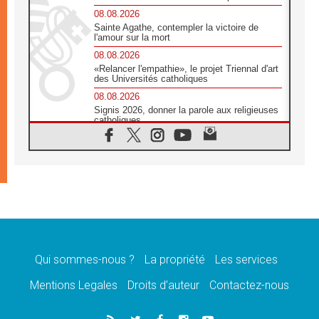
08.08.2026
Sainte Agathe, contempler la victoire de
l'amour sur la mort
08.08.2026
«Relancer l'empathie», le projet Triennal d'art
des Universités catholiques
08.08.2026
Signis 2026, donner la parole aux religieuses
catholiques
08.08.2026
Au Bangladesh, l'Église accompagne les
Dalits sur le chemin de la dignité
07.08.2026
Philippines: le vicariat apostolique de
Calapan devient un diocèse
07.08.2026
Congo-Brazzaville: le 15 août, entre solennité
de l'Assomption et mémoire nationale
Qui sommes-nous ?
La propriété
Les services
07.08.2026
«La paix commence par l'empathie» estime
Mentions Legales
Droits d’auteur
Contactez-nous
le cardinal Parolin
07.08.2026
En Colombie, «la paix ne s'achète pas avec