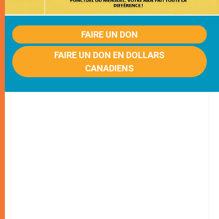
FAIRE UN DON
FAIRE UN DON EN DOLLARS
CANADIENS