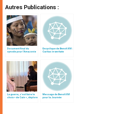
Autres Publications :
Document final du
Encyclique de Benoît XVI :
synode pour l'Amazonie
Caritas in veritate
en français: traduction
non officielle
La guerre, c’est faire le
Message de Benoît XVI
choix « de Caïn », déplore
pour la Journée
le pape François
mondiale de la paix 2010