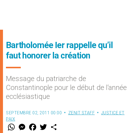
Bartholomée Ier rappelle qu’il
faut honorer la création
Message du patriarche de
Constantinople pour le début de l’année
ecclésiastique
SEPTEMBRE 02, 2011 00:00
ZENIT STAFF
JUSTICE ET
PAIX
W
M
F
T
S
h
e
a
w
h