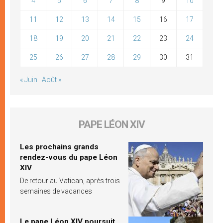
4
5
6
7
8
9
10
11
12
13
14
15
16
17
18
19
20
21
22
23
24
25
26
27
28
29
30
31
« Juin
Août »
PAPE LÉON XIV
Les prochains grands
rendez-vous du pape Léon
XIV
De retour au Vatican, après trois
semaines de vacances
Le pape Léon XIV poursuit