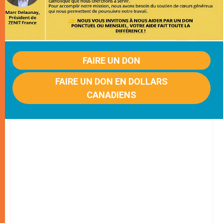
FAIRE UN DON
FAIRE UN DON EN DOLLARS
CANADIENS