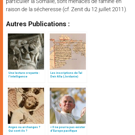
particulier la Somalie, sont menacés de famine en
raison de la sécheresse (cf. Zenit du 12 juillet 2011).
Autres Publications :
Une lecture croyante :
Les inscriptions de Tal
l’intelligence
Deir Alla (Jordanie)
typologique des deux
Testaments
Anges ou archanges ?
« Il ne pourra pas exister
Qui sont-ils ?
d’Europe pacifique
sans… »: l’Ukraine, dans