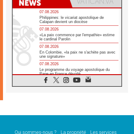
07.08.2026
Philippines: le vicariat apostolique de
Calapan devient un diocèse
07.08.2026
«La paix commence par l'empathie» estime
le cardinal Parolin
07.08.2026
En Colombie, «la paix ne s'achète pas avec
une signature»
07.08.2026
Le programme du voyage apostolique du
Pape en France dévoilé
07.08.2026
1ère Conférence continentale sur l'éducation
catholique en Afrique
07.08.2026
Un logo symbolique pour la venue du Pape
en France
07.08.2026
Cardinal Rossi: «La venue du Pape Léon en
Argentine est un hommage à François»
Qui sommes-nous ?
La propriété
Les services
07.08.2026