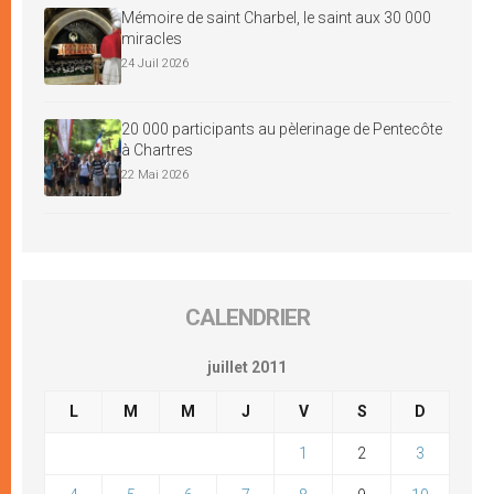
Mémoire de saint Charbel, le saint aux 30 000
miracles
24 Juil 2026
20 000 participants au pèlerinage de Pentecôte
à Chartres
22 Mai 2026
CALENDRIER
juillet 2011
L
M
M
J
V
S
D
1
2
3