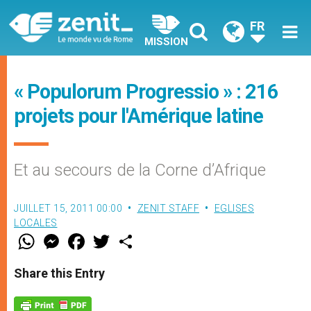
FR
MISSION
« Populorum Progressio » : 216
projets pour l'Amérique latine
Et au secours de la Corne d’Afrique
JUILLET 15, 2011 00:00
ZENIT STAFF
EGLISES
LOCALES
W
M
F
T
S
h
e
a
w
h
a
s
c
i
a
t
s
e
t
r
Share this Entry
s
e
b
t
e
A
n
o
e
p
g
o
r