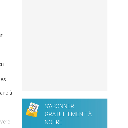
en
en
es.
aire à
S'ABONNER
e
GRATUITEMENT À
évère
NOTRE