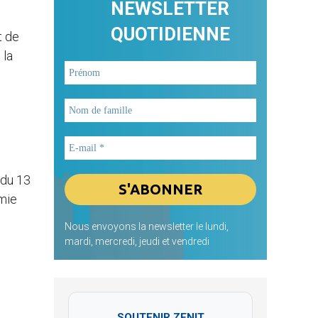
NEWSLETTER
QUOTIDIENNE
t de
 la
s
 du 13
omie
Nous envoyons la newsletter le lundi,
mardi, mercredi, jeudi et vendredi
SOUTENIR ZENIT