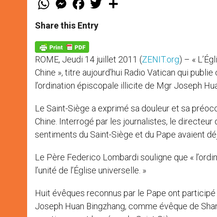
h
e
a
w
h
a
s
c
i
a
t
s
e
t
r
Share this Entry
s
e
b
t
e
A
n
o
e
p
g
o
r
p
e
k
ROME, Jeudi 14 juillet 2011 (
ZENIT.org
) – « L’Ég
r
Chine », titre aujourd’hui Radio Vatican qui publ
l’ordination épiscopale illicite de Mgr Joseph H
Le Saint-Siège a exprimé sa douleur et sa préoccu
Chine. Interrogé par les journalistes, le directeu
sentiments du Saint-Siège et du Pape avaient d
Le Père Federico Lombardi souligne que « l’ordin
l’unité de l’Église universelle. »
Huit évêques reconnus par le Pape ont participé ce
Joseph Huan Bingzhang, comme évêque de Shanto