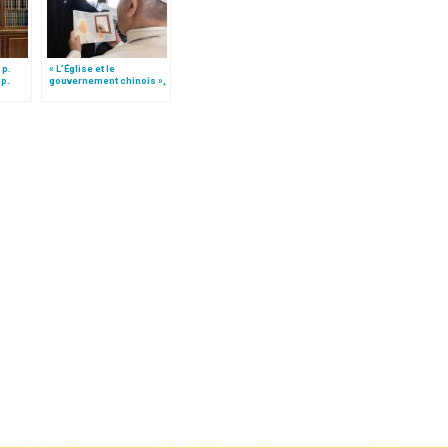
 p.
« L’Église et le
 p.
gouvernement chinois »,
interview du p. Joseph
Shih par le p. Spadaro