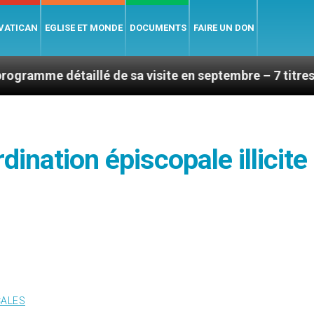
 VATICAN
EGLISE ET MONDE
DOCUMENTS
FAIRE UN DON
aillé de sa visite en septembre – 7 titres, vendredi 7 
dination épiscopale illicite
CALES