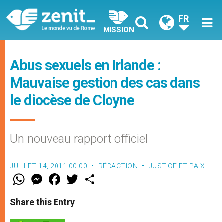
FR
MISSION
Abus sexuels en Irlande :
Mauvaise gestion des cas dans
le diocèse de Cloyne
Un nouveau rapport officiel
JUILLET 14, 2011 00:00
RÉDACTION
JUSTICE ET PAIX
W
M
F
T
S
h
e
a
w
h
a
s
c
i
a
t
s
e
t
r
Share this Entry
s
e
b
t
e
A
n
o
e