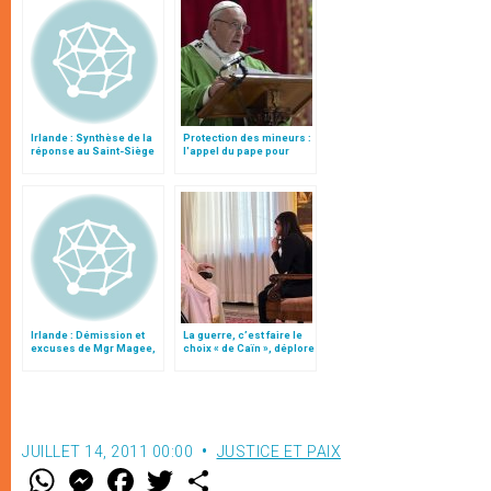
Irlande : Synthèse de la
Protection des mineurs :
réponse au Saint-Siège
l'appel du pape pour
au « Rapport Cloyne »
éradiquer ces "crimes
abominables qui doivent
disparaître de la face de
la terre"
Irlande : Démission et
La guerre, c’est faire le
excuses de Mgr Magee,
choix « de Caïn », déplore
évêque de Cloyne
le pape François
JUILLET 14, 2011 00:00
JUSTICE ET PAIX
W
M
F
T
S
h
e
a
w
h