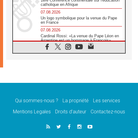
1ère Conférence continentale sur l'éducation
catholique en Afrique
07.08.2026
Un logo symbolique pour la venue du Pape
en France
07.08.2026
Cardinal Rossi: «La venue du Pape Léon en
Argentine est un hommage à François»
07.08.2026
Hiroshima et Nagasaki, 81 ans après,
lancement des «dix jours de prière pour la
paix»
06.08.2026
Préparatifs des JMJ 2027 à Séoul: «c'est
passionnant et l'impatience est immense!»
06.08.2026
Chrétiens et confucéens: respect et sagesse
pour relever les «défis urgents»
Qui sommes-nous ?
La propriété
Les services
06.08.2026
Mentions Legales
Droits d’auteur
Contactez-nous
À Sainte-Marie-Majeure, la grâce de Dieu
descend encore sur le monde
06.08.2026
Léon XIV aux jeunes d'Assise: «l'Europe et
le monde cherchent en vous de nouveaux