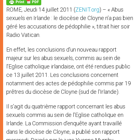
p
g
o
r
p
e
k
ROME, Jeudi 14 juillet 2011 (
ZENIT.org
) – « Abus
r
sexuels en Irlande : le diocèse de Cloyne n’a pas bien
géré les accusations de pédophilie », titrait hier soir
Radio Vatican.
En effet, les conclusions d’un nouveau rapport
majeur sur les abus sexuels, commis au sein de
l’Eglise catholique irlandaise, ont été rendues public
ce 13 juillet 2011. Les conclusions concernent
notamment des actes de pédophilie commis par 19
prêtres du diocèse de Cloyne (sud de l’Irlande).
Il s’agit du quatrième rapport concernant les abus
sexuels commis au sein de l’Eglise catholique en
Irlande. La Commission d’enquête ayant travaillé
dans le diocèse de Cloyne, a publié son rapport