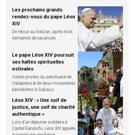
Les prochains grands
rendez-vous du pape Léon
XIV
De retour au Vatican, après trois
semaines de vacances
Le pape Léon XIV poursuit
ses haltes spirituelles
estivales
Visites privées du sanctuaire de
Vallepietra et de deux monastères
bénédictins à Subiaco
Léon XIV : « Une soif de
justice, une soif de charité
authentique »
Lors d’un déjeuner solidaire à
Castel Gandolfo, Léon XIV appelle
à construire une Église