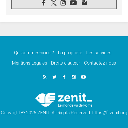
«les chrétiens veulent la paix»
06.08.2026
Au Mexique, le cardinal Parolin invite à être
aux côtés des marginalisées
06.08.2026
À Assise, le Pape invite les jeunes à
«construire la civilisation de l'amour»
05.08.2026
La visite du Pape en Argentine portera «un
message de paix et de dignité humaine»
Qui sommes-nous ?
La propriété
Les services
05.08.2026
Mentions Legales
Droits d’auteur
Contactez-nous
«La visite du Pape en Uruguay renforcera
l'espérance» affirme Mgr Tróccoli
05.08.2026
Le nonce en Ukraine: «Il est inquiétant
d'entendre ceux qui bénissent la guerre»
05.08.2026
Léon XIV au Pérou, une lueur d'espoir pour
un peuple en quête de paix
Copyright © 2026 ZENIT. All Rights Reserved. https://fr.zenit.org