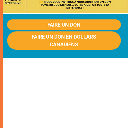
FAIRE UN DON
FAIRE UN DON EN DOLLARS
CANADIENS