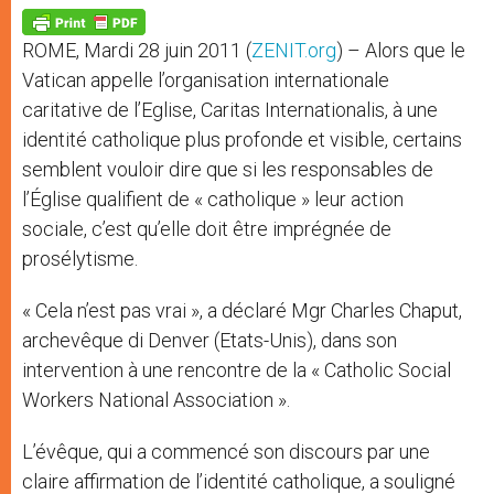
A
n
o
e
p
g
o
r
p
e
k
ROME, Mardi 28 juin 2011 (
ZENIT.org
) – Alors que le
r
Vatican appelle l’organisation internationale
caritative de l’Eglise, Caritas Internationalis, à une
identité catholique plus profonde et visible, certains
semblent vouloir dire que si les responsables de
l’Église qualifient de « catholique » leur action
sociale, c’est qu’elle doit être imprégnée de
prosélytisme.
« Cela n’est pas vrai », a déclaré Mgr Charles Chaput,
archevêque di Denver (Etats-Unis), dans son
intervention à une rencontre de la « Catholic Social
Workers National Association ».
L’évêque, qui a commencé son discours par une
claire affirmation de l’identité catholique, a souligné