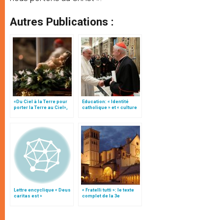
Autres Publications :
«Du Ciel à la Terre pour
Education: « Identité
porter la Terre au Ciel»,
catholique » et « culture
par Mgr Francesco Follo
du dialogue », une
« instruction » (texte
complet)
Lettre encyclique « Deus
« Fratelli tutti »: le texte
caritas est »
complet de la 3e
encyclique du pape
François