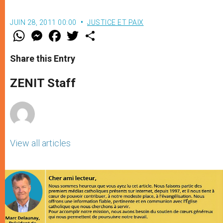
JUIN 28, 2011 00:00
JUSTICE ET PAIX
W
M
F
T
S
h
e
a
w
h
a
s
c
i
a
t
s
e
t
r
Share this Entry
s
e
b
t
e
A
n
o
e
p
g
o
r
ZENIT Staff
p
e
k
r
View all articles