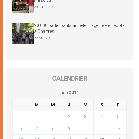
24 Juil 2026
20 000 participants au pèlerinage de Pentecôte
à Chartres
22 Mai 2026
CALENDRIER
juin 2011
L
M
M
J
V
S
D
1
2
3
4
5
6
7
8
9
10
11
12