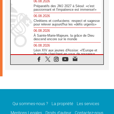
06.08.2026
Préparatifs des JMJ 2027 à Séoul: «c'est
passionnant et l'impatience est immense!»
06.08.2026
Chrétiens et confucéens: respect et sagesse
pour relever aujourd'hui les «défis urgents»
06.08.2026
À Sainte-Marie-Majeure, la grâce de Dieu
descend encore sur le monde
06.08.2026
Léon XIV aux jeunes d'Assise: «l'Europe et
le monde cherchent en vous de nouveaux
saints»
06.08.2026
À Assise, le cardinal Pizzaballa affirme que
«les chrétiens veulent la paix»
06.08.2026
Au Mexique, le cardinal Parolin invite à être
aux côtés des marginalisées
06.08.2026
À Assise, le Pape invite les jeunes à
«construire la civilisation de l'amour»
Qui sommes-nous ?
La propriété
Les services
05.08.2026
Mentions Legales
Droits d’auteur
Contactez-nous
La visite du Pape en Argentine portera «un