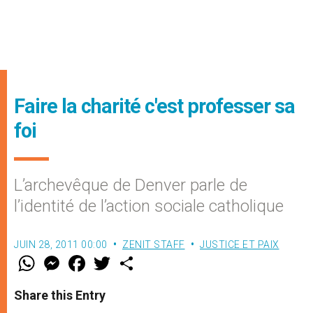
Faire la charité c'est professer sa
foi
L’archevêque de Denver parle de
l’identité de l’action sociale catholique
JUIN 28, 2011 00:00
ZENIT STAFF
JUSTICE ET PAIX
W
M
F
T
S
h
e
a
w
h
a
s
c
i
a
t
s
e
t
r
Share this Entry
s
e
b
t
e