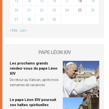
13
14
15
16
17
18
19
20
21
22
23
24
25
26
27
28
29
30
« Mai
Juil »
PAPE LÉON XIV
Les prochains grands
rendez-vous du pape Léon
XIV
De retour au Vatican, après trois
semaines de vacances
Le pape Léon XIV poursuit
ses haltes spirituelles