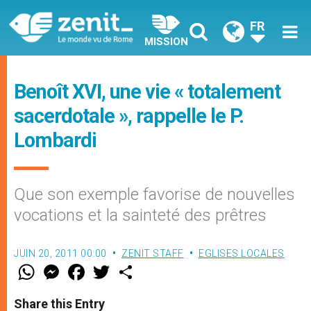
FR
MISSION
Benoît XVI, une vie « totalement
sacerdotale », rappelle le P.
Lombardi
Que son exemple favorise de nouvelles
vocations et la sainteté des prêtres
JUIN 20, 2011 00:00
ZENIT STAFF
EGLISES LOCALES
W
M
F
T
S
h
e
a
w
h
a
s
c
i
a
t
s
e
t
r
Share this Entry
s
e
b
t
e