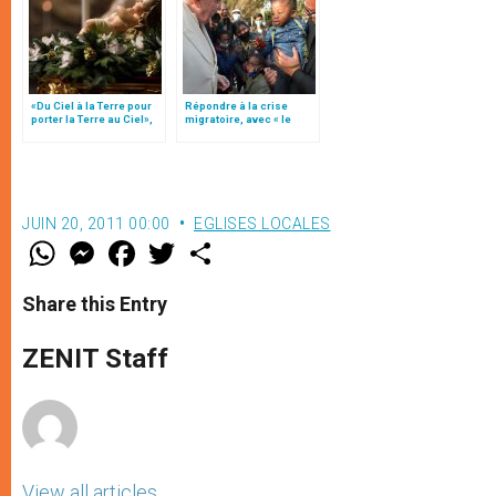
«Du Ciel à la Terre pour
Répondre à la crise
porter la Terre au Ciel»,
migratoire, avec « le
par Mgr Francesco Follo
style de l’humanité »!
(texte complet)
JUIN 20, 2011 00:00
EGLISES LOCALES
W
M
F
T
S
h
e
a
w
h
a
s
c
i
a
t
s
e
t
r
Share this Entry
s
e
b
t
e
A
n
o
e
p
g
o
r
ZENIT Staff
p
e
k
r
View all articles