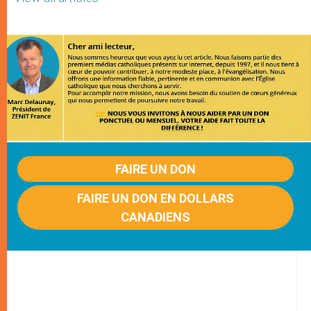
FAIRE UN DON
FAIRE UN DON EN DOLLARS
CANADIENS