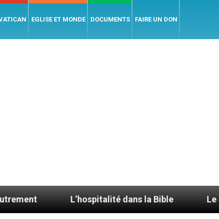
 VATICAN
EGLISE ET MONDE
DOCUMENTS
FAIRE UN DON
L’hospitalité dans la Bible
Le cardinal Avel