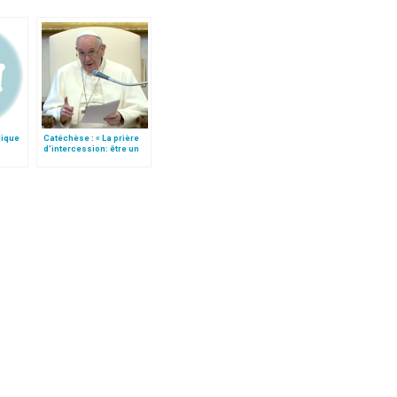
lique
Catéchèse : « La prière
d’intercession: être un
pont entre Dieu et les
hommes »