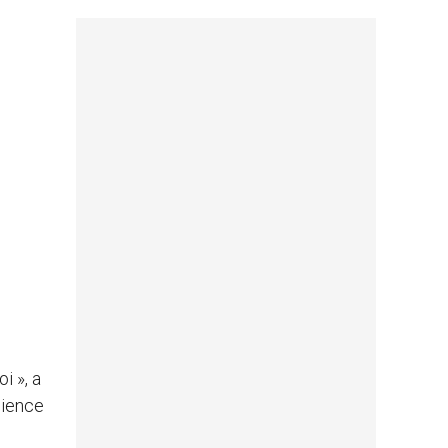
i », a
dience