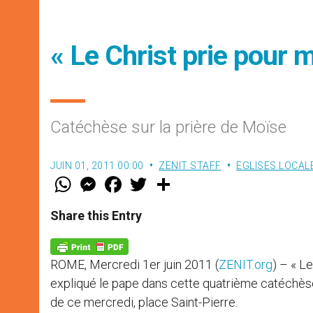
« Le Christ prie pour m
Catéchèse sur la prière de Moïse
JUIN 01, 2011 00:00
ZENIT STAFF
EGLISES LOCAL
W
M
F
T
S
h
e
a
w
h
a
s
c
i
a
t
s
e
t
r
Share this Entry
s
e
b
t
e
A
n
o
e
p
g
o
r
p
e
k
ROME, Mercredi 1er juin 2011 (
ZENIT.org
) – « L
r
expliqué le pape dans cette quatrième catéchèse 
de ce mercredi, place Saint-Pierre.