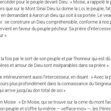
intercéder pour le peuple devant Dieu : « Moïse, a rappelé le
rs que sur le Mont Sinaï Dieu lui donne la Loi, le peuple, fa
 en demandant à Aaron un dieu qui soit à sa portée. Le veau
foi : se construire un Dieu compréhensible, conforme à nos 
tervient en faveur du peuple pécheur. Sa prière d’intercessi
ur ».
la fois par le sort de son peuple et par l’honneur qui est dû
rères et amour de Dieu sont inséparables dans sa prière ».
intérieurement aussi l’intercesseur, en disant : « Avec la p
toujours plus profondément dans la connaissance du Seigneu
i arrive jusqu’au don total de soi ».
t en Moïse : « En Moïse, qui se trouve sur la cime du mont fa
 son peuple et s’offre lui-même — «efface-moi» —, les Père