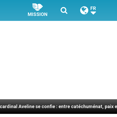
FR
MISSION
ine se confie : entre catéchuménat, paix et défis migra