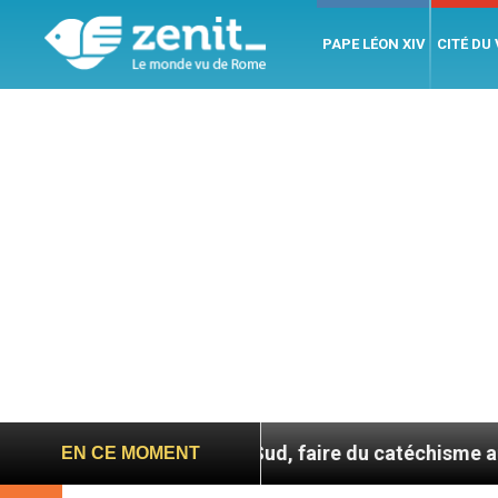
PAPE LÉON XIV
CITÉ DU
En Corée du Sud, faire du catéchisme autrement
EN CE MOMENT