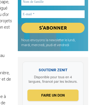
 pape,
tigué
 d’or
projets
on est
Nous envoyons la newsletter le lundi,
mardi, mercredi, jeudi et vendredi
 au
SOUTENIR ZENIT
rière,
Disponible pour tous en 4
r et de
langues, financé par les lecteurs.
FAIRE UN DON
ce à
s de