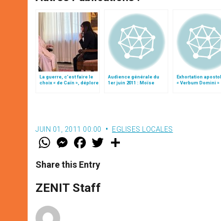
La guerre, c’est faire le
Audience générale du
Exhortation aposto
choix « de Caïn », déplore
1er juin 2011 : Moïse
« Verbum Domini »
le pape François
JUIN 01, 2011 00:00
EGLISES LOCALES
W
M
F
T
S
h
e
a
w
h
a
s
c
i
a
t
s
e
t
r
Share this Entry
s
e
b
t
e
A
n
o
e
p
g
o
r
ZENIT Staff
p
e
k
r