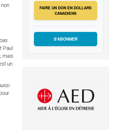
, non
FAIRE UN DON EN DOLLARS
CANADIENS
S’ABONNER
 pas
t Paul
é, mais
est un
aussi
 pour