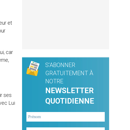
eur et
our
ui, car
même,
S'ABONNER
GRATUITEMENT À
NOTRE
NEWSLETTER
ir ses
QUOTIDIENNE
avec Lui