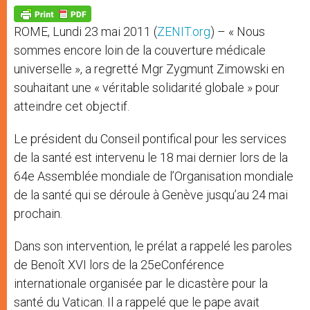
A
n
o
e
p
g
o
r
p
e
k
ROME, Lundi 23 mai 2011 (
ZENIT.org
) – « Nous
r
sommes encore loin de la couverture médicale
universelle », a regretté Mgr Zygmunt Zimowski en
souhaitant une « véritable solidarité globale » pour
atteindre cet objectif.
Le président du Conseil pontifical pour les services
de la santé est intervenu le 18 mai dernier lors de la
64e Assemblée mondiale de l’Organisation mondiale
de la santé qui se déroule à Genève jusqu’au 24 mai
prochain.
Dans son intervention, le prélat a rappelé les paroles
de Benoît XVI lors de la 25eConférence
internationale organisée par le dicastère pour la
santé du Vatican. Il a rappelé que le pape avait