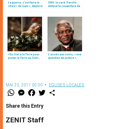
La guerre, c’est faire le
ONU: le card. Parolin
choix « de Caïn », déplore
défend la couverture de
le pape François
santé universelle
(traduction complète)
«Du Ciel à la Terre pour
L’accès aux soins, « une
porter la Terre au Ciel»,
question de justice »,
par Mgr Francesco Follo
déclare le card. Turkson
(traduction complète)
MAI 23, 2011 00:00
EGLISES LOCALES
W
M
F
T
S
h
e
a
w
h
a
s
c
i
a
t
s
e
t
r
Share this Entry
s
e
b
t
e
A
n
o
e
p
g
o
r
ZENIT Staff
p
e
k
r