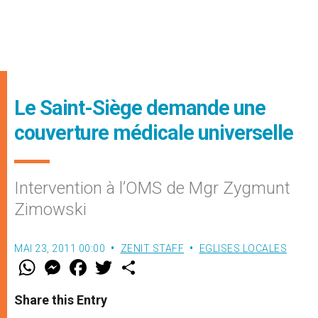
Le Saint-Siège demande une
couverture médicale universelle
Intervention à l’OMS de Mgr Zygmunt
Zimowski
MAI 23, 2011 00:00
ZENIT STAFF
EGLISES LOCALES
W
M
F
T
S
h
e
a
w
h
a
s
c
i
a
t
s
e
t
r
Share this Entry
s
e
b
t
e