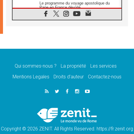
Le programme du voyage apostolique du
Pape en France dévoilé
07.08.2026
1ère Conférence continentale sur l'éducation
catholique en Afrique
07.08.2026
Un logo symbolique pour la venue du Pape
en France
07.08.2026
Cardinal Rossi: «La venue du Pape Léon en
Argentine est un hommage à François»
Qui sommes-nous ?
La propriété
Les services
07.08.2026
Hiroshima et Nagasaki, 81 ans après,
Mentions Legales
Droits d’auteur
Contactez-nous
lancement des «dix jours de prière pour la
paix»
06.08.2026
Préparatifs des JMJ 2027 à Séoul: «c'est
passionnant et l'impatience est immense!»
06.08.2026
Chrétiens et confucéens: respect et sagesse
pour relever les «défis urgents»
Copyright © 2026 ZENIT. All Rights Reserved. https://fr.zenit.org