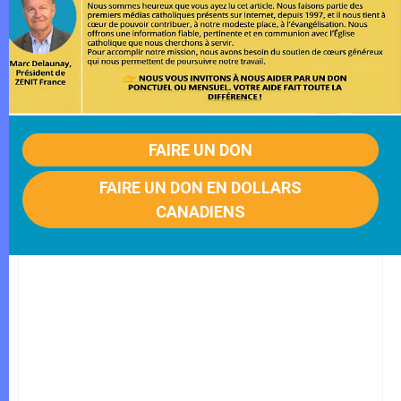
FAIRE UN DON
FAIRE UN DON EN DOLLARS
CANADIENS