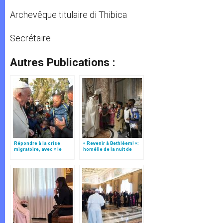
Archevêque titulaire di Thibica
Secrétaire
Autres Publications :
Répondre à la crise
« Revenir à Bethléem! »:
migratoire, avec « le
homélie de la nuit de
style de l’humanité »!
Noël (texte complet)
(texte complet)