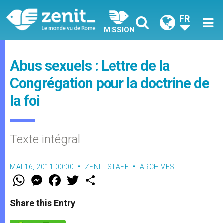
FR
MISSION
Abus sexuels : Lettre de la
Congrégation pour la doctrine de
la foi
Texte intégral
MAI 16, 2011 00:00
ZENIT STAFF
ARCHIVES
W
M
F
T
S
h
e
a
w
h
a
s
c
i
a
t
s
e
t
r
Share this Entry
s
e
b
t
e
A
n
o
e