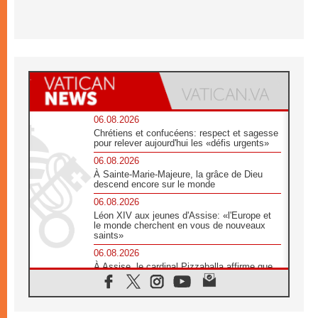
06.08.2026
Chrétiens et confucéens: respect et sagesse
pour relever aujourd'hui les «défis urgents»
06.08.2026
À Sainte-Marie-Majeure, la grâce de Dieu
descend encore sur le monde
06.08.2026
Léon XIV aux jeunes d'Assise: «l'Europe et
le monde cherchent en vous de nouveaux
saints»
06.08.2026
À Assise, le cardinal Pizzaballa affirme que
«les chrétiens veulent la paix»
06.08.2026
Au Mexique, le cardinal Parolin invite à être
aux côtés des marginalisées