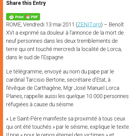
t
s
e
t
r
Share this Entry
s
e
b
t
e
A
n
o
e
p
g
o
r
p
e
k
ROME, Vendredi 13 mai 2011 (
ZENIT.org
) – Benoît
r
XVI a exprimé sa douleur à l’annonce de la mort de
neuf personnes dans les deux tremblements de
terre qui ont touché mercredi la localité de Lorca,
dans le sud de l’Espagne.
Le télégramme, envoyé au nom du pape par le
cardinal Tarcisio Bertone, secrétaire d’Etat, à
l’évêque de Carthagène, Mgr José Manuel Lorca
Planes, rappelle aussi les quelque 10 000 personnes
réfugiées à cause du séisme.
« Le Saint-Père manifeste sa proximité à tous ceux
qui ont été touchés » par le séisme, explique le texte.
Il prie « pour le repos éternel des victimes » et