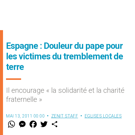
Espagne : Douleur du pape pour
les victimes du tremblement de
terre
Il encourage « la solidarité et la charité
fraternelle »
MAI 13, 2011 00:00
ZENIT STAFF
EGLISES LOCALES
W
M
F
T
S
h
e
a
w
h
a
s
c
i
a