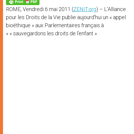
p
g
o
r
p
e
k
ROME, Vendredi 6 mai 2011 (
ZENIT.org
) – L’Alliance
r
pour les Droits de la Vie publie aujourd’hui un « appel
bioéthique » aux Parlementaires français à
« « sauvegardons les droits de l’enfant ».