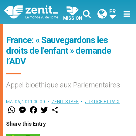
FR
MISSION
France: « Sauvegardons les
droits de l’enfant » demande
l’ADV
Appel bioéthique aux Parlementaires
MAI 06, 2011 00:00
ZENIT STAFF
JUSTICE ET PAIX
W
M
F
T
S
h
e
a
w
h
a
s
c
i
a
t
s
e
t
r
Share this Entry
s
e
b
t
e
A
n
o
e