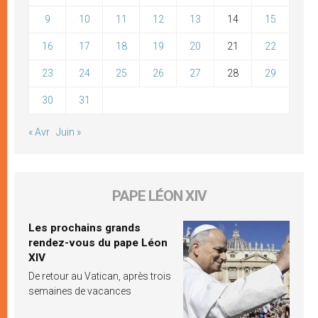
9
10
11
12
13
14
15
16
17
18
19
20
21
22
23
24
25
26
27
28
29
30
31
« Avr
Juin »
PAPE LÉON XIV
Les prochains grands
rendez-vous du pape Léon
XIV
De retour au Vatican, après trois
semaines de vacances