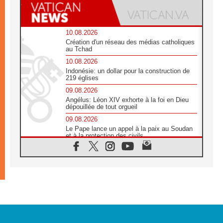
10.08.2026
Création d'un réseau des médias catholiques
au Tchad
10.08.2026
Indonésie: un dollar pour la construction de
219 églises
09.08.2026
Angélus: Léon XIV exhorte à la foi en Dieu
dépouillée de tout orgueil
09.08.2026
Le Pape lance un appel à la paix au Soudan
et à la protection des civils
09.08.2026
Déclaration d'Addis-Abeba du SCEAM sur
l'Éducation Catholique en Afrique
08.08.2026
En Cisjordanie, les chrétiens se sentent
seuls face à la violence des colons
08.08.2026
Léon XIV au sanctuaire de Notre Dame du
Bon Conseil à Genazzano en septembre