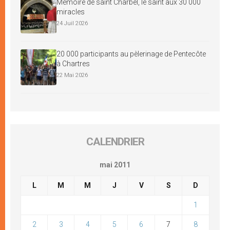
Mémoire de saint Charbel, le saint aux 30 000
miracles
24 Juil 2026
20 000 participants au pèlerinage de Pentecôte
à Chartres
22 Mai 2026
CALENDRIER
mai 2011
L
M
M
J
V
S
D
1
2
3
4
5
6
7
8