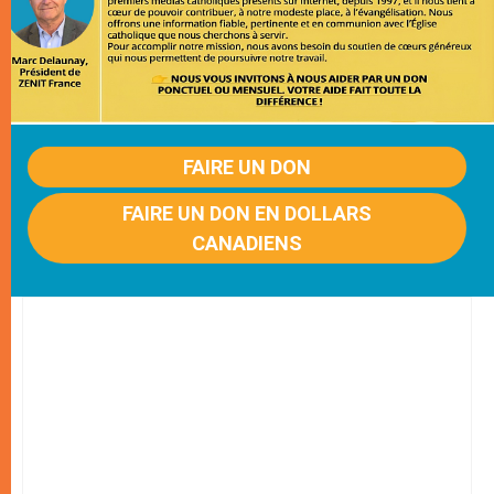
FAIRE UN DON
FAIRE UN DON EN DOLLARS
CANADIENS