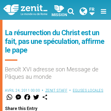
FR
MISSION
La résurrection du Christ est un
fait, pas une spéculation, affirme
le pape
Benoît XVI adresse son Message de
Pâques au monde
AVRIL 24, 2011 00:00
ZENIT STAFF
EGLISES LOCALES
W
M
F
T
S
h
e
a
w
h
a
s
c
i
a
t
s
e
t
r
Share this Entry
s
e
b
t
e