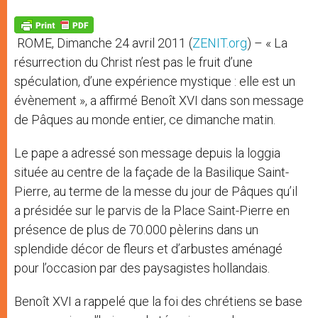
A
n
o
e
p
g
o
r
p
e
k
ROME, Dimanche 24 avril 2011 (
ZENIT.org
) – « La
r
résurrection du Christ n’est pas le fruit d’une
spéculation, d’une expérience mystique : elle est un
évènement », a affirmé Benoît XVI dans son message
de Pâques au monde entier, ce dimanche matin.
Le pape a adressé son message depuis la loggia
située au centre de la façade de la Basilique Saint-
Pierre, au terme de la messe du jour de Pâques qu’il
a présidée sur le parvis de la Place Saint-Pierre en
présence de plus de 70.000 pèlerins dans un
splendide décor de fleurs et d’arbustes aménagé
pour l’occasion par des paysagistes hollandais.
Benoît XVI a rappelé que la foi des chrétiens se base