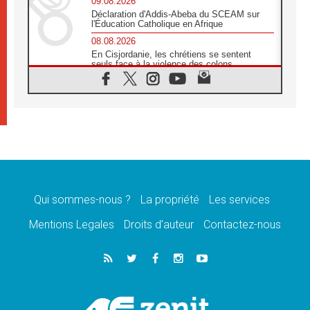
09.08.2026
Déclaration d'Addis-Abeba du SCEAM sur
l'Éducation Catholique en Afrique
08.08.2026
En Cisjordanie, les chrétiens se sentent
seuls face à la violence des colons
08.08.2026
Léon XIV au sanctuaire de Notre Dame du
Bon Conseil à Genazzano en septembre
08.08.2026
Léon XIV: Sainte Agathe aide à contempler
la victoire de l'amour sur la mort
08.08.2026
«Relancer l'empathie», le projet Triennal d'art
des Universités catholiques
Qui sommes-nous ?
La propriété
Les services
08.08.2026
Signis 2026, donner la parole aux religieuses
Mentions Legales
Droits d’auteur
Contactez-nous
catholiques
08.08.2026
Au Bangladesh, l'Église accompagne les
Dalits sur le chemin de la dignité
07.08.2026
Philippines: le vicariat apostolique de
Calapan devient un diocèse