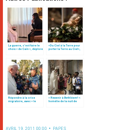
La guerre, c’est faire le
«Du Ciel à la Terre pour
choix « de Caïn », déplore
porter la Terre au Ciel»,
le pape François
par Mgr Francesco Follo
Répondre à la crise
« Revenir à Bethléem! »:
migratoire, avec « le
homélie de la nuit de
style de l’humanité »!
Noël (texte complet)
(texte complet)
AVRIL 19, 2011 00:00
PAPES