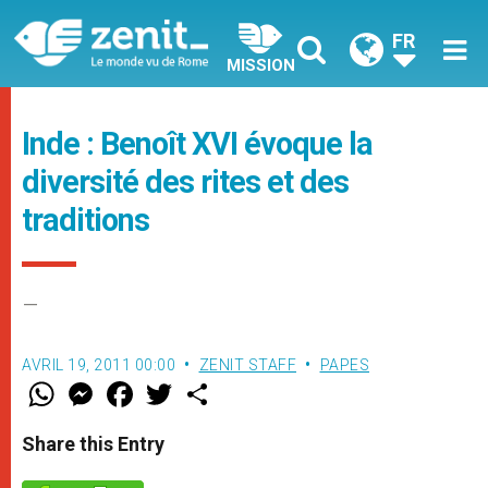
FR
MISSION
Inde : Benoît XVI évoque la
diversité des rites et des
traditions
–
AVRIL 19, 2011 00:00
ZENIT STAFF
PAPES
W
M
F
T
S
h
e
a
w
h
a
s
c
i
a
t
s
e
t
r
Share this Entry
s
e
b
t
e
A
n
o
e