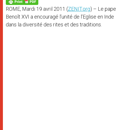
p
g
o
r
p
e
k
ROME, Mardi 19 avril 2011 (
ZENIT.org
) – Le pape
r
Benoît XVI a encouragé l’unité de l’Eglise en Inde
dans la diversité des rites et des traditions.