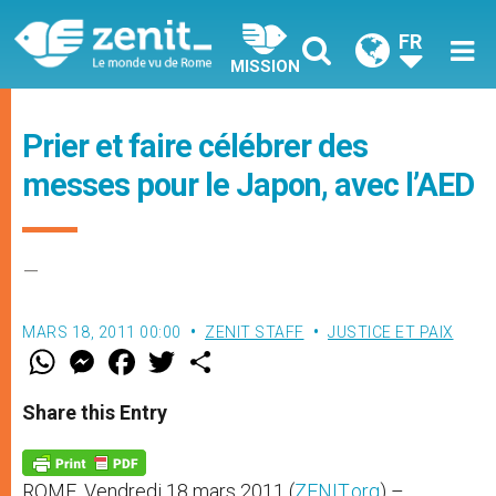
FR
MISSION
Prier et faire célébrer des
messes pour le Japon, avec l’AED
–
MARS 18, 2011 00:00
ZENIT STAFF
JUSTICE ET PAIX
W
M
F
T
S
h
e
a
w
h
a
s
c
i
a
t
s
e
t
r
Share this Entry
s
e
b
t
e
A
n
o
e
p
g
o
r
p
e
k
ROME, Vendredi 18 mars 2011 (
ZENIT.org
) –
r