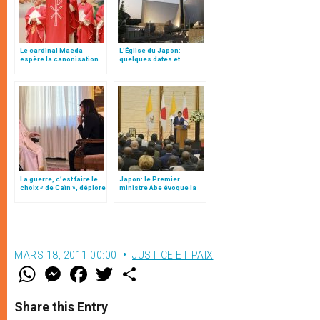
Le cardinal Maeda
L’Église du Japon:
espère la canonisation
quelques dates et
du bienheureux Justo
quelques chiffres
Takayama Ukon
La guerre, c’est faire le
Japon: le Premier
choix « de Caïn », déplore
ministre Abe évoque la
le pape François
stupeur du p. Petitjean
en 1865
MARS 18, 2011 00:00
JUSTICE ET PAIX
W
M
F
T
S
h
e
a
w
h
a
s
c
i
a
t
s
e
t
r
Share this Entry
s
e
b
t
e