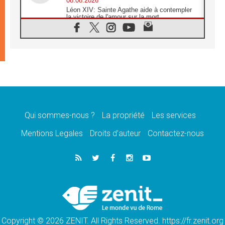
08.08.2026
Léon XIV: Sainte Agathe aide à contempler
la victoire de l'amour sur la mort
08.08.2026
«Relancer l'empathie», le projet Triennal d'art
des Universités catholiques
08.08.2026
Signis 2026, donner la parole aux religieuses
catholiques
08.08.2026
Au Bangladesh, l'Église accompagne les
Dalits sur le chemin de la dignité
Qui sommes-nous ?
La propriété
Les services
07.08.2026
Philippines: le vicariat apostolique de
Mentions Legales
Droits d’auteur
Contactez-nous
Calapan devient un diocèse
07.08.2026
Congo-Brazzaville: le 15 août, entre solennité
de l'Assomption et mémoire nationale
07.08.2026
«La paix commence par l'empathie» estime
le cardinal Parolin
Copyright © 2026 ZENIT. All Rights Reserved. https://fr.zenit.org