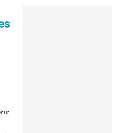
des
er un