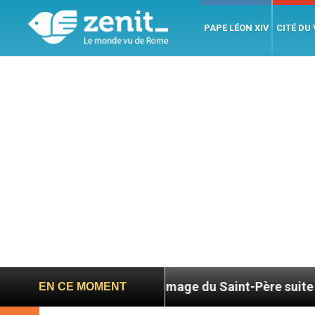
PAPE LÉON XIV
CITÉ DU
6
Hommage du Saint-Père suite au décès du car
EN CE MOMENT