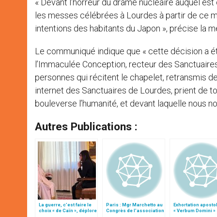
« Devant l’horreur du drame nucléaire auquel est 
les messes célébrées à Lourdes à partir de ce m
intentions des habitants du Japon », précise la 
Le communiqué indique que « cette décision a été
l’Immaculée Conception, recteur des Sanctuaires
personnes qui récitent le chapelet, retransmis d
internet des Sanctuaires de Lourdes, prient de t
bouleverse l’humanité, et devant laquelle nous n
Autres Publications :
La guerre, c’est faire le
Paris : Mgr Marchetto au
Exhortation aposto
choix « de Caïn », déplore
Congrès de l’association
« Verbum Domini »
le pape François
des recteurs de