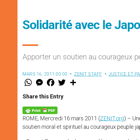
Solidarité avec le Jap
Apporter un soutien au courageux p
MARS 16, 2011 00:00
ZENIT STAFF
JUSTICE ET PA
W
M
F
T
S
h
e
a
w
h
a
s
c
i
a
t
s
e
t
r
Share this Entry
s
e
b
t
e
A
n
o
e
p
g
o
r
p
e
k
ROME, Mercredi 16 mars 2011 (
ZENIT.org
) – Un
r
soutien moral et spirituel au courageux peuple 