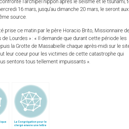
confronté l’archipel nippon après le séisme et le tsunami, 
ercredi 16 mars, jusqu’au dimanche 20 mars, le seront aux
même source.
 prise ce matin par le père Horacio Brito, Missionnaire d
 de Lourdes » : « Il demande que durant cette période les
epuis la Grotte de Massabielle chaque après-midi sur le sit
out leur coeur pour les victimes de cette catastrophe qui
ous sentons tous tellement impuissants ».
lique
La Congrégation pour le
clergé envoie une lettre
aux recteurs de