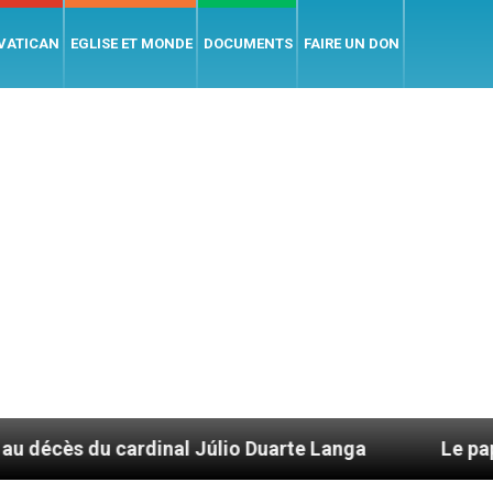
 VATICAN
EGLISE ET MONDE
DOCUMENTS
FAIRE UN DON
dinal Júlio Duarte Langa
Le pape Léon XIV év