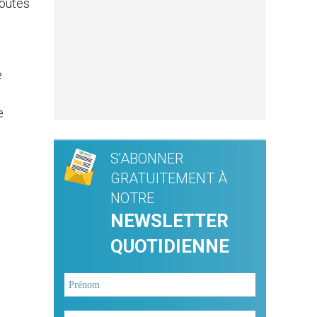
toutes
e
e
S'ABONNER
GRATUITEMENT À
NOTRE
NEWSLETTER
QUOTIDIENNE