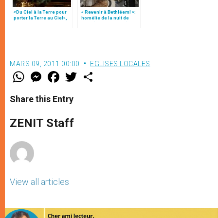
«Du Ciel à la Terre pour
« Revenir à Bethléem! »:
porter la Terre au Ciel»,
homélie de la nuit de
par Mgr Francesco Follo
Noël (texte complet)
MARS 09, 2011 00:00
EGLISES LOCALES
W
M
F
T
S
h
e
a
w
h
a
s
c
i
a
t
s
e
t
r
Share this Entry
s
e
b
t
e
A
n
o
e
p
g
o
r
ZENIT Staff
p
e
k
r
View all articles