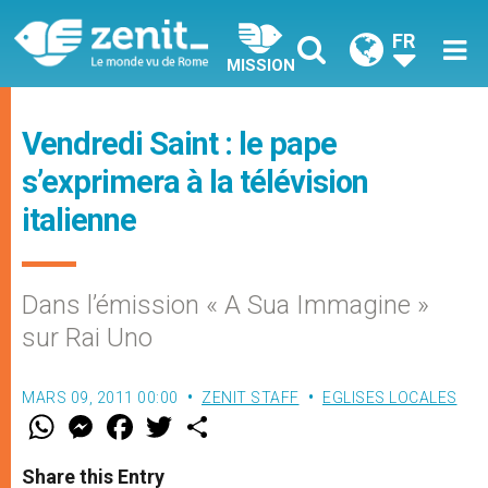
FR
MISSION
Vendredi Saint : le pape
s’exprimera à la télévision
italienne
Dans l’émission « A Sua Immagine »
sur Rai Uno
MARS 09, 2011 00:00
ZENIT STAFF
EGLISES LOCALES
W
M
F
T
S
h
e
a
w
h
a
s
c
i
a
t
s
e
t
r
Share this Entry
s
e
b
t
e