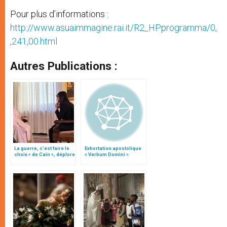
Pour plus d’informations :
http://www.asuaimmagine.rai.it/R2_HPprogramma/0,
,241,00.html
Autres Publications :
La guerre, c’est faire le
Exhortation apostolique
choix « de Caïn », déplore
« Verbum Domini »
le pape François