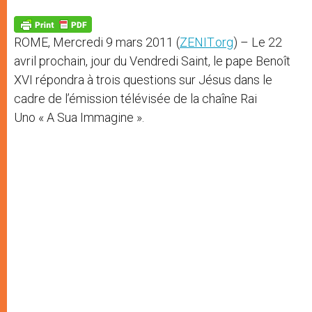
A
n
o
e
p
g
o
r
p
e
k
ROME, Mercredi 9 mars 2011 (
ZENIT.org
) – Le 22
r
avril prochain, jour du Vendredi Saint, le pape Benoît
XVI répondra à trois questions sur Jésus dans le
cadre de l’émission télévisée de la chaîne Rai
Uno « A Sua Immagine ».