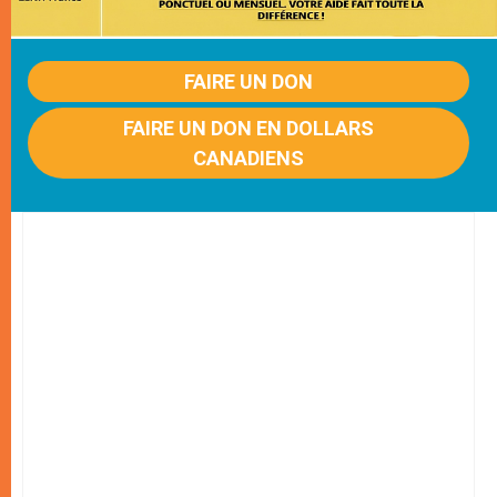
FAIRE UN DON
FAIRE UN DON EN DOLLARS
CANADIENS