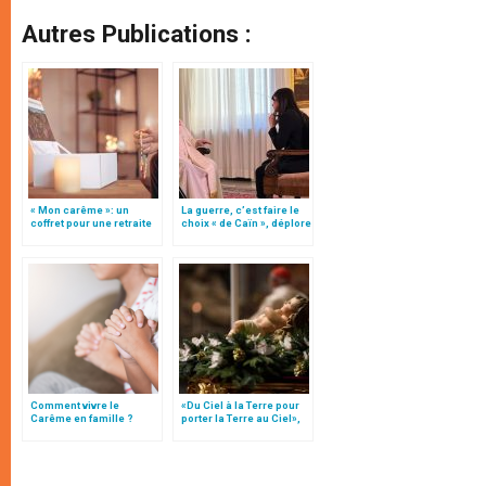
Autres Publications :
« Mon carême »: un
La guerre, c’est faire le
coffret pour une retraite
choix « de Caïn », déplore
avec les Oeuvres
le pape François
pontificales
missionnaires
Comment vivre le
«Du Ciel à la Terre pour
Carême en famille ?
porter la Terre au Ciel»,
par Mgr Francesco Follo