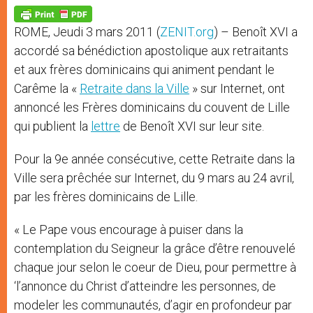
A
n
o
e
p
g
o
r
p
e
k
ROME, Jeudi 3 mars 2011 (
ZENIT.org
) – Benoît XVI a
r
accordé sa bénédiction apostolique aux retraitants
et aux frères dominicains qui animent pendant le
Carême la «
Retraite dans la Ville
» sur Internet, ont
annoncé les Frères dominicains du couvent de Lille
qui publient la
lettre
de Benoît XVI sur leur site.
Pour la 9e année consécutive, cette Retraite dans la
Ville sera prêchée sur Internet, du 9 mars au 24 avril,
par les frères dominicains de Lille.
« Le Pape vous encourage à puiser dans la
contemplation du Seigneur la grâce d’être renouvelé
chaque jour selon le coeur de Dieu, pour permettre à
‘l’annonce du Christ d’atteindre les personnes, de
modeler les communautés, d’agir en profondeur par