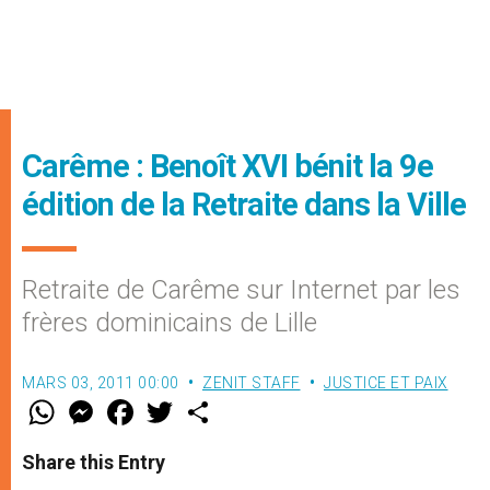
Carême : Benoît XVI bénit la 9e
édition de la Retraite dans la Ville
Retraite de Carême sur Internet par les
frères dominicains de Lille
MARS 03, 2011 00:00
ZENIT STAFF
JUSTICE ET PAIX
W
M
F
T
S
h
e
a
w
h
a
s
c
i
a
t
s
e
t
r
Share this Entry
s
e
b
t
e