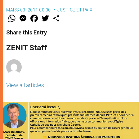
MARS 03, 2011 00:00
JUSTICE ET PAIX
W
M
F
T
S
h
e
a
w
h
a
s
c
i
a
t
s
e
t
r
Share this Entry
s
e
b
t
e
A
n
o
e
p
g
o
r
ZENIT Staff
p
e
k
r
View all articles