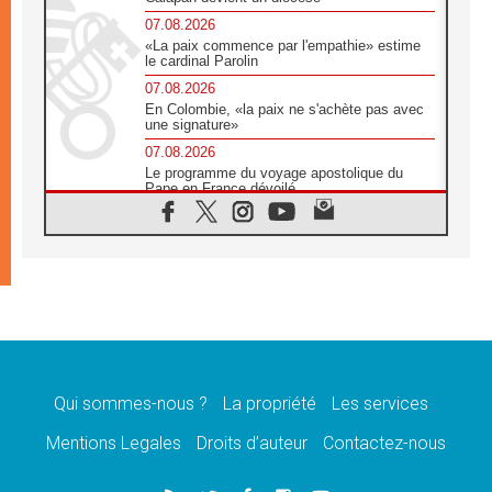
07.08.2026
«La paix commence par l'empathie» estime
le cardinal Parolin
07.08.2026
En Colombie, «la paix ne s'achète pas avec
une signature»
07.08.2026
Le programme du voyage apostolique du
Pape en France dévoilé
07.08.2026
1ère Conférence continentale sur l'éducation
catholique en Afrique
07.08.2026
Un logo symbolique pour la venue du Pape
en France
07.08.2026
Cardinal Rossi: «La venue du Pape Léon en
Argentine est un hommage à François»
Qui sommes-nous ?
La propriété
Les services
07.08.2026
Hiroshima et Nagasaki, 81 ans après,
Mentions Legales
Droits d’auteur
Contactez-nous
lancement des «dix jours de prière pour la
paix»
06.08.2026