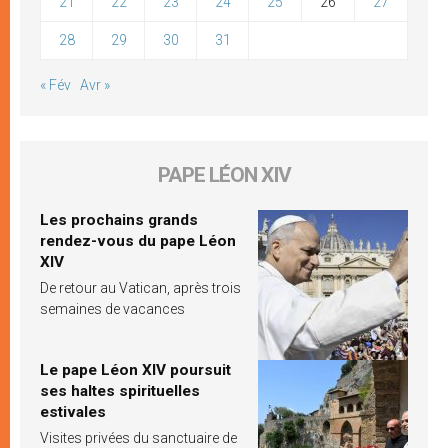
21
22
23
24
25
26
27
28
29
30
31
« Fév
Avr »
PAPE LÉON XIV
Les prochains grands
rendez-vous du pape Léon
XIV
De retour au Vatican, après trois
semaines de vacances
Le pape Léon XIV poursuit
ses haltes spirituelles
estivales
Visites privées du sanctuaire de