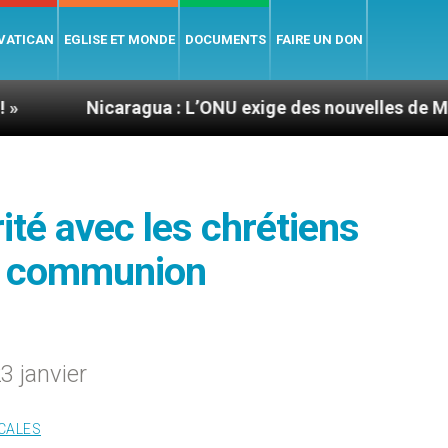
 VATICAN
EGLISE ET MONDE
DOCUMENTS
FAIRE UN DON
caragua : L’ONU exige des nouvelles de Mgr Mata
rité avec les chrétiens
e communion
3 janvier
CALES