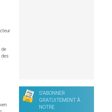
acteur
s de
t des
S'ABONNER
GRATUITEMENT À
bien
NOTRE
nc