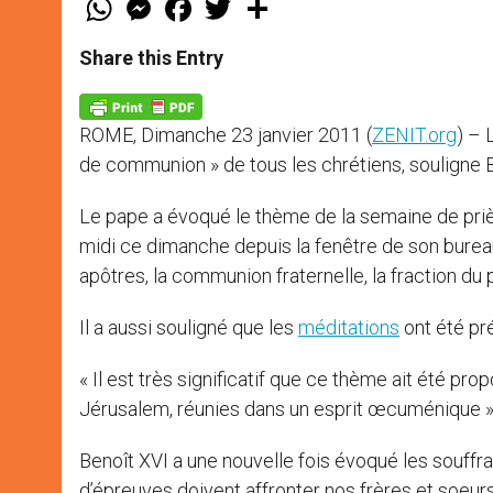
h
e
a
w
h
a
s
c
i
a
t
s
e
t
r
Share this Entry
s
e
b
t
e
A
n
o
e
p
g
o
r
p
e
k
ROME, Dimanche 23 janvier 2011 (
ZENIT.org
) – 
r
de communion » de tous les chrétiens, souligne B
Le pape a évoqué le thème de la semaine de prière
midi ce dimanche depuis la fenêtre de son bureau
apôtres, la communion fraternelle, la fraction du pa
Il a aussi souligné que les
méditations
ont été pr
« Il est très significatif que ce thème ait été p
Jérusalem, réunies dans un esprit œcuménique »,
Benoît XVI a une nouvelle fois évoqué les souff
d’épreuves doivent affronter nos frères et soeur