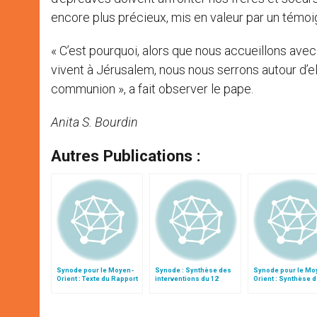
encore plus précieux, mis en valeur par un témoign
« C’est pourquoi, alors que nous accueillons avec
vivent à Jérusalem, nous nous serrons autour d’e
communion », a fait observer le pape.
Anita S. Bourdin
Autres Publications :
Synode pour le Moyen-
Synode : Synthèse des
Synode pour le Mo
Orient : Texte du Rapport
interventions du 12
Orient : Synthèse 
après le débat général
octobre (matin)
interventions du 11
octobre