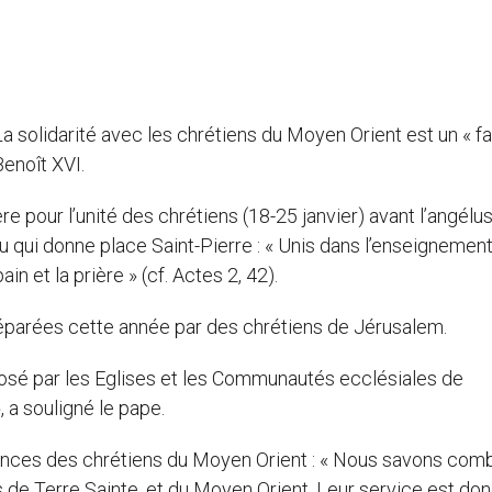
La solidarité avec les chrétiens du Moyen Orient est un « f
enoît XVI.
 pour l’unité des chrétiens (18-25 janvier) avant l’angélu
 qui donne place Saint-Pierre : « Unis dans l’enseignemen
in et la prière » (cf. Actes 2, 42).
éparées cette année par des chrétiens de Jérusalem.
roposé par les Eglises et les Communautés ecclésiales de
 a souligné le pape.
rances des chrétiens du Moyen Orient : « Nous savons com
s de Terre Sainte, et du Moyen Orient. Leur service est do