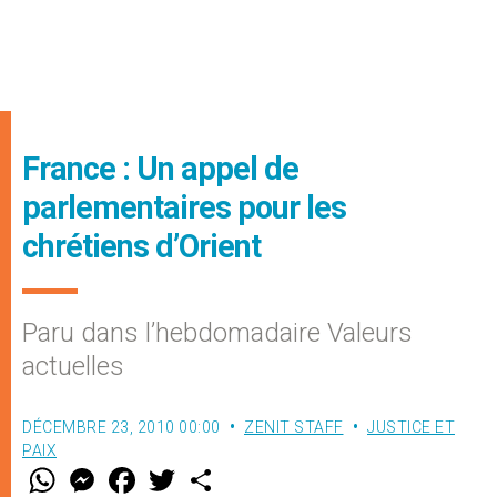
France : Un appel de
parlementaires pour les
chrétiens d’Orient
Paru dans l’hebdomadaire Valeurs
actuelles
DÉCEMBRE 23, 2010 00:00
ZENIT STAFF
JUSTICE ET
PAIX
W
M
F
T
S
h
e
a
w
h