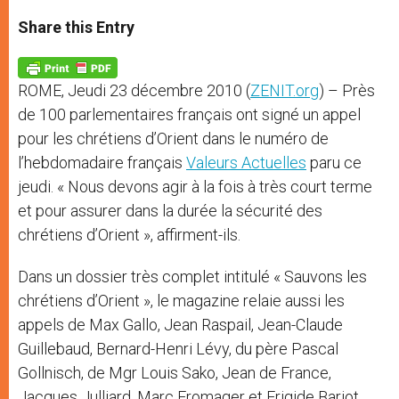
a
s
c
i
a
t
s
e
t
r
Share this Entry
s
e
b
t
e
A
n
o
e
p
g
o
r
p
e
k
ROME, Jeudi 23 décembre 2010 (
ZENIT.org
) – Près
r
de 100 parlementaires français ont signé un appel
pour les chrétiens d’Orient dans le numéro de
l’hebdomadaire français
Valeurs Actuelles
paru ce
jeudi. « Nous devons agir à la fois à très court terme
et pour assurer dans la durée la sécurité des
chrétiens d’Orient », affirment-ils.
Dans un dossier très complet intitulé « Sauvons les
chrétiens d’Orient », le magazine relaie aussi les
appels de Max Gallo, Jean Raspail, Jean-Claude
Guillebaud, Bernard-Henri Lévy, du père Pascal
Gollnisch, de Mgr Louis Sako, Jean de France,
Jacques Julliard, Marc Fromager et Frigide Barjot.