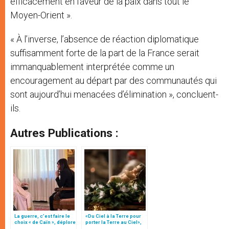
efficacement en faveur de la paix dans tout le
Moyen-Orient ».
« À l’inverse, l’absence de réaction diplomatique
suffisamment forte de la part de la France serait
immanquablement interprétée comme un
encouragement au départ par des communautés qui
sont aujourd’hui menacées d’élimination », concluent-
ils.
Autres Publications :
La guerre, c’est faire le
«Du Ciel à la Terre pour
choix « de Caïn », déplore
porter la Terre au Ciel»,
le pape François
par Mgr Francesco Follo