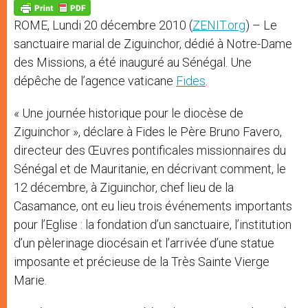
p
g
o
r
p
e
k
ROME, Lundi 20 décembre 2010 (
ZENIT.org
) – Le
r
sanctuaire marial de Ziguinchor, dédié à Notre-Dame
des Missions, a été inauguré au Sénégal. Une
dépêche de l’agence vaticane
Fides
.
« Une journée historique pour le diocèse de
Ziguinchor », déclare à Fides le Père Bruno Favero,
directeur des Œuvres pontificales missionnaires du
Sénégal et de Mauritanie, en décrivant comment, le
12 décembre, à Ziguinchor, chef lieu de la
Casamance, ont eu lieu trois événements importants
pour l’Eglise : la fondation d’un sanctuaire, l’institution
d’un pèlerinage diocésain et l’arrivée d’une statue
imposante et précieuse de la Très Sainte Vierge
Marie.