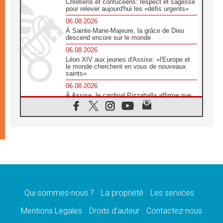
Chrétiens et confucéens: respect et sagesse
pour relever aujourd'hui les «défis urgents»
06.08.2026
À Sainte-Marie-Majeure, la grâce de Dieu
descend encore sur le monde
06.08.2026
Léon XIV aux jeunes d'Assise: «l'Europe et
le monde cherchent en vous de nouveaux
saints»
06.08.2026
À Assise, le cardinal Pizzaballa affirme que
«les chrétiens veulent la paix»
06.08.2026
Au Mexique, le cardinal Parolin invite à être
aux côtés des marginalisées
06.08.2026
À Assise, le Pape invite les jeunes à
«construire la civilisation de l'amour»
05.08.2026
La visite du Pape en Argentine portera «un
message de paix et de dignité humaine»
Qui sommes-nous ?
La propriété
Les services
05.08.2026
Mentions Legales
Droits d’auteur
Contactez-nous
«La visite du Pape en Uruguay renforcera
l'espérance» affirme Mgr Tróccoli