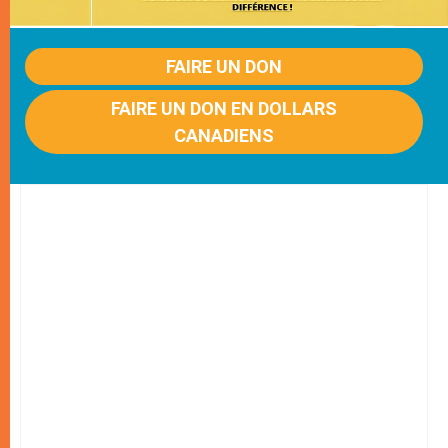
FAIRE UN DON
FAIRE UN DON EN DOLLARS
CANADIENS