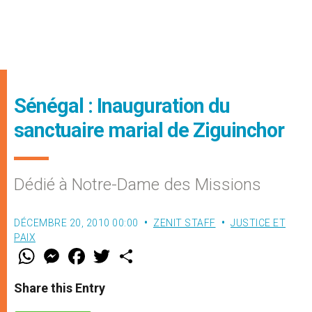
Sénégal : Inauguration du
sanctuaire marial de Ziguinchor
Dédié à Notre-Dame des Missions
DÉCEMBRE 20, 2010 00:00
ZENIT STAFF
JUSTICE ET
PAIX
W
M
F
T
S
h
e
a
w
h
a
s
c
i
a
t
s
e
t
r
Share this Entry
s
e
b
t
e
A
n
o
e