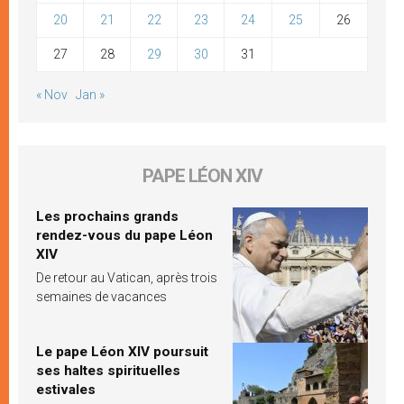
20
21
22
23
24
25
26
27
28
29
30
31
« Nov
Jan »
PAPE LÉON XIV
Les prochains grands
rendez-vous du pape Léon
XIV
De retour au Vatican, après trois
semaines de vacances
Le pape Léon XIV poursuit
ses haltes spirituelles
estivales