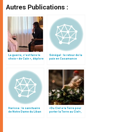
Autres Publications :
La guerre, c’est faire le
Sénégal : le retour de la
choix « de Caïn », déplore
paix en Casamance
le pape François
Harissa : le sanctuaire
«Du Ciel à la Terre pour
de Notre Dame du Liban
porter la Terre au Ciel»,
par Mgr Francesco Follo