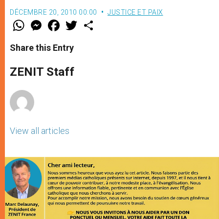
DÉCEMBRE 20, 2010 00:00
JUSTICE ET PAIX
W
M
F
T
S
h
e
a
w
h
a
s
c
i
a
t
s
e
t
r
Share this Entry
s
e
b
t
e
A
n
o
e
p
g
o
r
ZENIT Staff
p
e
k
r
View all articles