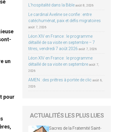
nsé
L’hospitalité dans la Bible
août 8, 2026
Le cardinal Aveline se confie : entre
catéchuménat, paix et défis migratoires
août 7, 2026
igieuse
Léon XIV en France : le programme
sont-
détaillé de sa visite en septembre – 7
titres, vendredi 7 août 2026
août 7, 2026
Léon XIV en France : le programme
re un
détaillé de sa visite en septembre
août 7,
2026
AMEN : des prêtres à portée de clic
août 6,
2026
t pour
ACTUALITÉS LES PLUS LUES
ts
ères,
Sacres de la Fraternité Saint-