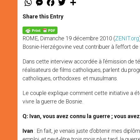
h
e
a
w
h
a
s
c
i
a
t
s
e
t
r
Share this Entry
s
e
b
t
e
A
n
o
e
p
g
o
r
p
e
k
ROME, Dimanche 19 décembre 2010 (
ZENIT.org
r
Bosnie-Herzégovine veut contribuer à l’effort de ré
Dans cette interview accordée à l’émission de télé
réalisateurs de films catholiques, parlent du p
catholiques, orthodoxes et musulmans.
Le couple explique comment cette initiative a ét
vivre la guerre de Bosnie.
Q: Ivan, vous avez connu la guerre ; vous avez
Ivan
: En fait, je venais juste d’obtenir mes dipl
emploi, et peut-être trois mois plus tard, la guerre