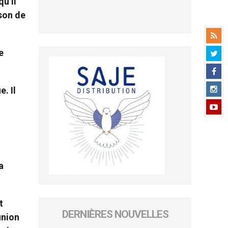
u’il
ison de
e
. Il
a
t
DERNIÈRES NOUVELLES
union