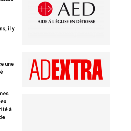
s, il y
ce une
né
mmes
peu
ité à
de