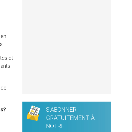
 en
s.
stes et
iants
 de
S'ABONNER
us?
GRATUITEMENT À
NOTRE