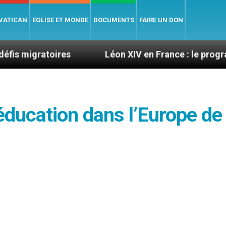
 VATICAN
EGLISE ET MONDE
DOCUMENTS
FAIRE UN DON
toires
Léon XIV en France : le programme détaill
’éducation dans l’Europe de