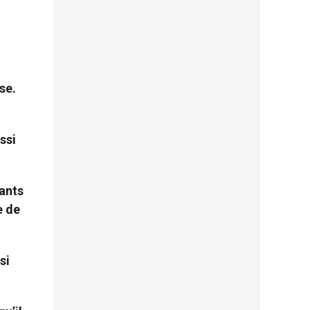
se.
ssi
fants
e de
si