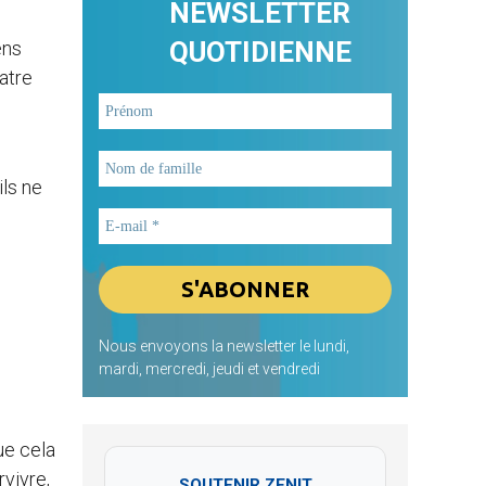
NEWSLETTER
QUOTIDIENNE
ens
atre
ils ne
Nous envoyons la newsletter le lundi,
mardi, mercredi, jeudi et vendredi
ue cela
rvivre,
SOUTENIR ZENIT