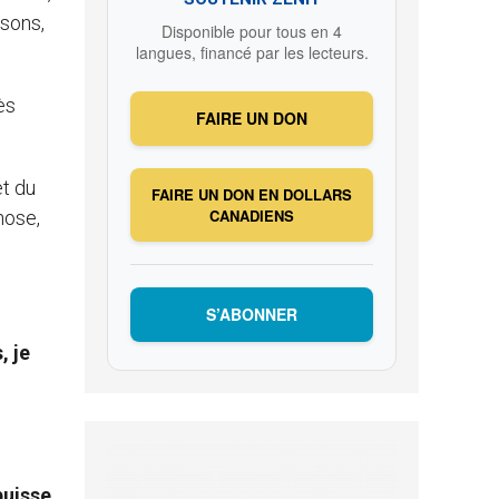
isons,
Disponible pour tous en 4
langues, financé par les lecteurs.
ès
FAIRE UN DON
et du
FAIRE UN DON EN DOLLARS
CANADIENS
chose,
S’ABONNER
, je
puisse