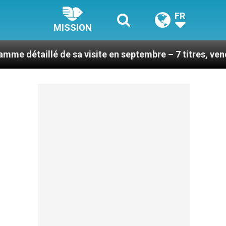
FR
MISSION
é de sa visite en septembre – 7 titres, vendredi 7 aoû